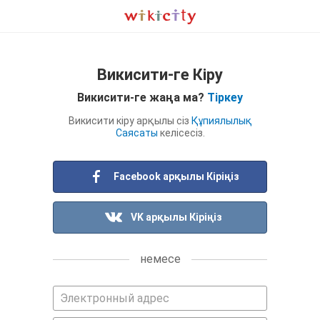
Викисити-ге Кіру
Викисити-ге жаңа ма?
Тіркеу
Викисити кіру арқылы сіз
Құпиялылық
Саясаты
келісесіз.
Facebook арқылы Кіріңіз
VK арқылы Кіріңіз
немесе