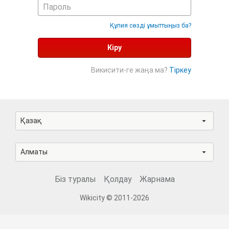
Құпия сөзді ұмыттыңыз ба?
Кіру
Викисити-ге жаңа ма?
Тіркеу
Қазақ
Алматы
Біз туралы
Қолдау
Жарнама
Wikicity © 2011-2026