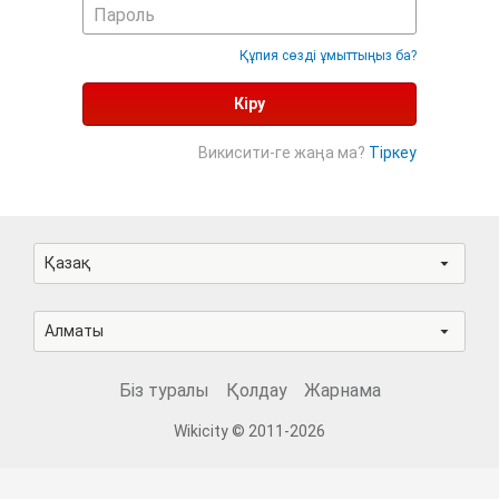
Құпия сөзді ұмыттыңыз ба?
Кіру
Викисити-ге жаңа ма?
Тіркеу
Қазақ
Алматы
Біз туралы
Қолдау
Жарнама
Wikicity © 2011-2026