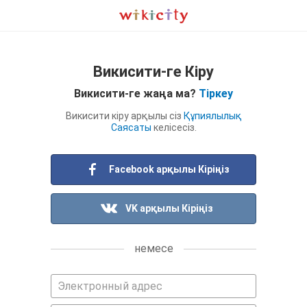
Викисити-ге Кіру
Викисити-ге жаңа ма?
Тіркеу
Викисити кіру арқылы сіз
Құпиялылық
Саясаты
келісесіз.
Facebook арқылы Кіріңіз
VK арқылы Кіріңіз
немесе