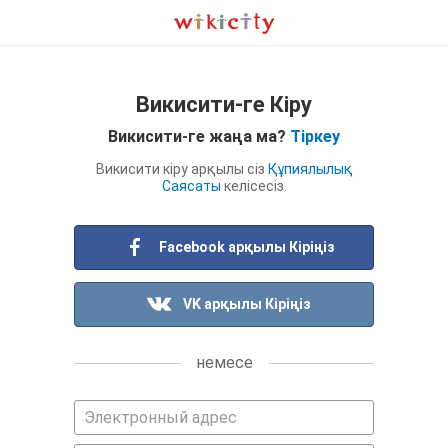
Викисити-ге Кіру
Викисити-ге жаңа ма?
Тіркеу
Викисити кіру арқылы сіз
Құпиялылық
Саясаты
келісесіз.
Facebook арқылы Кіріңіз
VK арқылы Кіріңіз
немесе