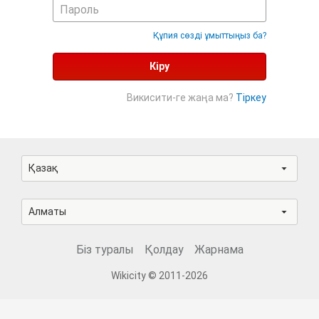
Құпия сөзді ұмыттыңыз ба?
Кіру
Викисити-ге жаңа ма?
Тіркеу
Қазақ
Алматы
Біз туралы
Қолдау
Жарнама
Wikicity © 2011-2026