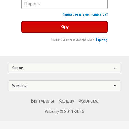
Құпия сөзді ұмыттыңыз ба?
Кіру
Викисити-ге жаңа ма?
Тіркеу
Қазақ
Алматы
Біз туралы
Қолдау
Жарнама
Wikicity © 2011-2026