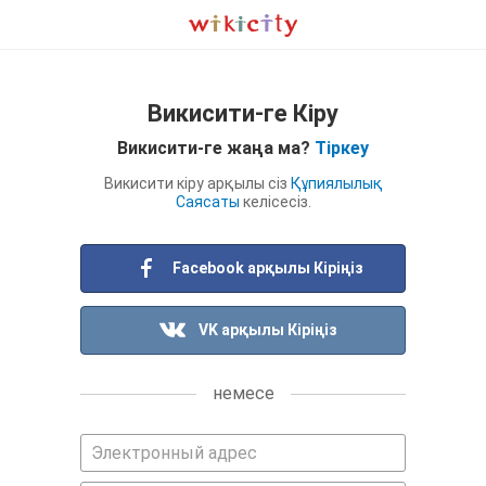
Викисити-ге Кіру
Викисити-ге жаңа ма?
Тіркеу
Викисити кіру арқылы сіз
Құпиялылық
Саясаты
келісесіз.
Facebook арқылы Кіріңіз
VK арқылы Кіріңіз
немесе