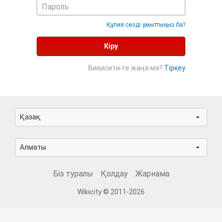
Құпия сөзді ұмыттыңыз ба?
Кіру
Викисити-ге жаңа ма?
Тіркеу
Қазақ
Алматы
Біз туралы
Қолдау
Жарнама
Wikicity © 2011-2026