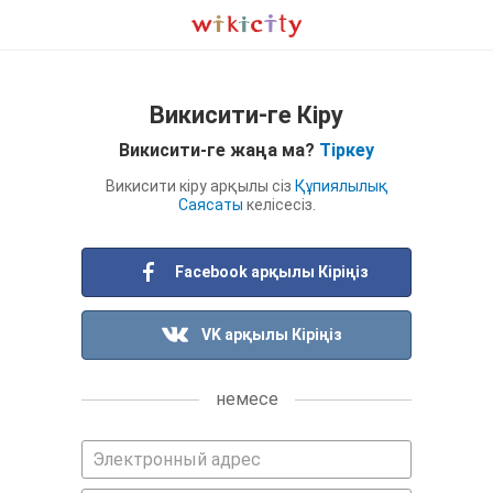
Викисити-ге Кіру
Викисити-ге жаңа ма?
Тіркеу
Викисити кіру арқылы сіз
Құпиялылық
Саясаты
келісесіз.
Facebook арқылы Кіріңіз
VK арқылы Кіріңіз
немесе