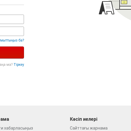
ұмыттыңыз ба?
жаңа ма?
Тіркеу
ама
Кәсіп иелері
ти хабарласыңыз
Сайттағы жарнама