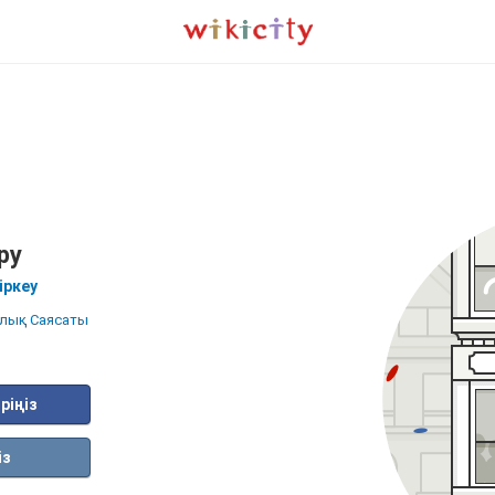
ру
іркеу
лық Саясаты
ріңіз
із