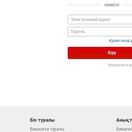
немесе
Құпия сөзді 
Кіру
Викисити-ге 
Біз туралы
Анықт
Викисити туралы
Викиси