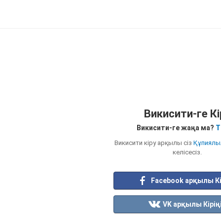
Викисити-ге Кі
Викисити-ге жаңа ма?
Т
Викисити кіру арқылы сіз
Құпиялы
келісесіз.
Facebook арқылы Кі
VK арқылы Кірің