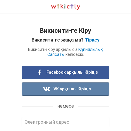
Викисити-ге Кіру
Викисити-ге жаңа ма?
Тіркеу
Викисити кіру арқылы сіз
Құпиялылық
Саясаты
келісесіз.
Facebook арқылы Кіріңіз
VK арқылы Кіріңіз
немесе