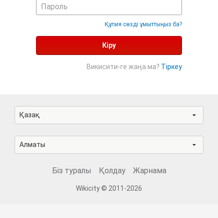
Құпия сөзді ұмыттыңыз ба?
Кіру
Викисити-ге жаңа ма?
Тіркеу
Қазақ
Алматы
Біз туралы
Қолдау
Жарнама
Wikicity © 2011-2026