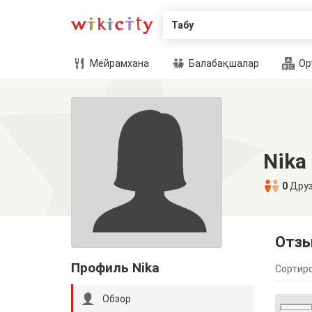
Табу
Мейрамхана
Балабақшалар
Ор
Nika 
0
Дру
Отз
Профиль Nika
Сортиро
Обзор