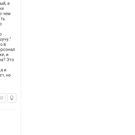
ый, а
же
о чем
ть.
о
о
учу.."
о в
персонал
е, и
ва? Это
а и
т, но