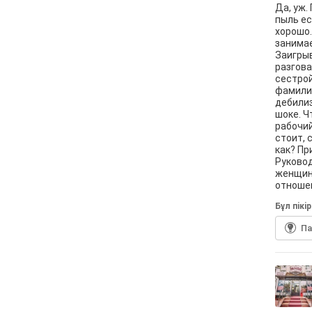
Да, уж.
пыль ес
хорошо.
занимае
Заигрыв
разгова
сестрой
фамилии
дебилиз
шоке. Ч
рабочий
стоит, 
как? Пр
Руковод
женщины
отношен
Бұл пiкi
П