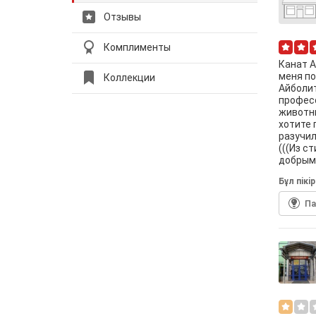
Отзывы
Комплименты
Канат А
меня по
Коллекции
Айболит
професс
животны
хотите 
разучил
(((Из с
добрым
Бұл пiкi
П