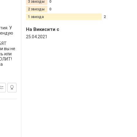
3 звезды
0
2 звезды
0
1 звезда
2
тия. У
На Викисити c
мендую
25.04.2021
БЯТ
и вы не
сь или
БОЛИТ!
ва