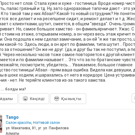
 Просто нет слов. Стала хуже и хуже - гостиница. Вроде номер чист
ть, палас грязный и тд. Ну, зато одноразовые тапочки дают - это у
 Кто такой там у них Абзал? Какой-то новый сотрудник? Не понятн
тся: все делает и на ресепшене сидит, и ремонт делает и т.д. Жес
ает с клиентками, шутит, смеется, в общем "звезда". Очень громк
ривает. Но, самое большое хамство - он фамильярничает. Ужас. С
 стоим на этаже, открываем номер, а он через весь этаж кричит п
. Она подошла к нем сделал замечание, а он ей "я же так просто, ш
м какой-то. Здесь люди, а он арет по фамилии, типа шутит... Прост
то за отношение? Он же не друг. (да, и друг бы так не поступил, а 
. Через несколько часов тоже самое повторяется к другой клиентк
смеется и по фамилии называет ... Это что за по-братанские чувст
иезжайте, посмотрите, убедитесь.... Уважаемое, большое главное
ство гостиницы! Абзал - прям ваша ошибка. Видела как девушки, д
 в шоке ходили, и шарахались от него в коридоре. Цена устраивае
ия - нет. Не теряйте клиентов из-за такого хамства.
р ... болды ма?
айдалы
Көңілді
Қызықты
Tango
Салон красоты
,
Ногтевой салон
ул. Макатаева, 81, уг. ул. Панфилова
Алматы