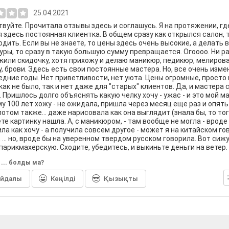
25.04.2021
вуйте. Прочитала отзывы здесь и соглашусь. Я на протяжении, где
 я здесь постоянная клиентка. В общем сразу как открылся салон, т
одить. Если вы не знаете, то цены здесь очень высокие, а делать 
ры, то сразу в такую большую сумму превращается. Огоооо. Ни ра
или скидочку, хотя прихожу и делаю маникюр, педикюр, мелирова
, брови. Здесь есть свои постоянные мастера. Но, все очень изм
едние годы. Нет приветливости, нет уюта. Цены огромные, просто 
как не было, так и нет даже для "старых" клиентов. Да, и мастера 
. Пришлось долго объяснять какую челку хочу - ужас - и это мой ма
у 100 лет хожу - не ожидала, пришла через месяц еще раз и опять
потом также... даже нарисовала как она выглядит (знала бы, то тог
те картинку нашла. А, с маникюром, - там вообще не могла - вроде
ла как хочу - а получила совсем другое - может я на китайском г
, ... но, вроде бы на уверенном твердом русском говорила. Вот сиж
парикмахерскую. Сходите, убедитесь, и выкиньте деньги на ветер.
р ... болды ма?
айдалы
Көңілді
Қызықты