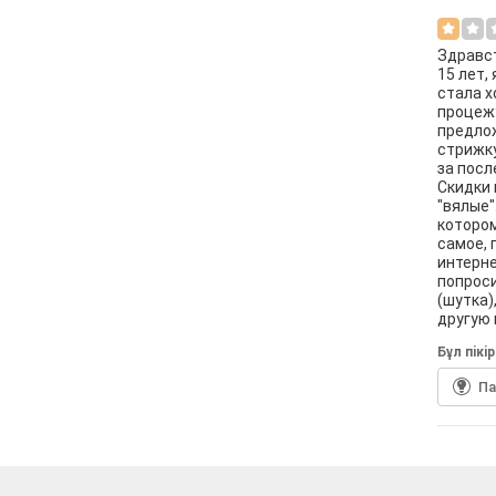
Здравст
15 лет,
стала х
процежу
предлож
стрижку
за посл
Скидки 
"вялые"
котором
самое, 
интерне
попроси
(шутка)
другую 
Бұл пiкi
П