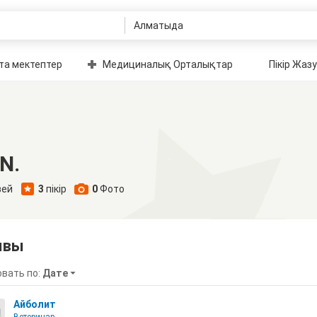
та мектептер
Медициналық Орталықтар
Пікір Жазу
N.
зей
3
пікір
0
Фото
ывы
вать по:
Дате
Айболит