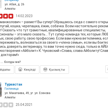
Ветеринар
ул. Абая, д. 26
Алматы
14.02.2023
манжолович – рахмет! Вы супер! Обращаюсь сюда с самого откры
пугай, кошка, черепашка, ёжик, собачка. Всем настоятельно реко
! Сказать что тут грамотные, квалифицированные специалисты,
ионалы – это мало сказать… Тут супер-команда тех, которые ЛЮ
х, свою работу, свою профессию. Если вам нужна ветклиника, есл
переживать, волноваться за своего «члена семьи», если вы боите
ись доверять ветеринару, то вам точно нужно сюда, только в АЙ
тихотворения «Айболит» К. Чуковский «Слава, слава Айболиту! Сла
 докторам!»
р ... болды ма?
айдалы
Көңілді
Қызықты
Туркестан
Гостиница
ул. Макатаева, 49, уг. ул. Есенова
Алматы
25.04.2021