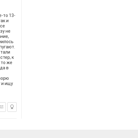
-то 13-
ак и
все
зу не
ние,
енилось
пугают.
стали
стер, к
 то же
да в
оворю
у и ищу