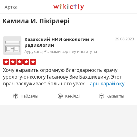
Викисити
Артқа
Камила И. Пікірлері
Казахский НИИ онкологии и
29.08.2023
радиологии
Аурухана, Ғылыми-зерттеу институты
Хочу выразить огромную благодарность врачу
урологу-онкологу Гасанову Зиё Бахшиевичу. Этот
врач заслуживает большого уваж…
ары қарай оқу
Пайдалы
Көңілді
Қызықты