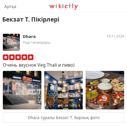
Викисити
Артқа
Бекзат Т. Пікірлері
Dhara
19.11.2024
Үнді тағамдары
Очень вкусное Veg Thali и пиво)
Dhara туралы Бекзат Т. барлық фото