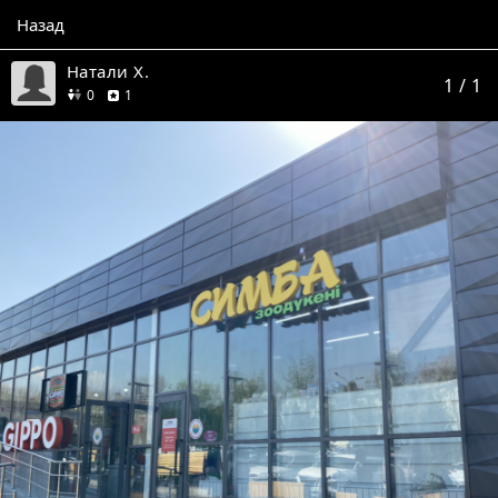
Назад
Натали Х.
1
/ 1
друзей
отзыв
0
1