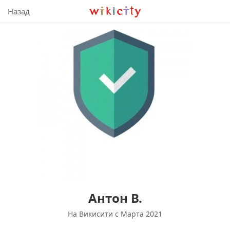
Викисити
Назад
Антон В.
На Викисити c Марта 2021