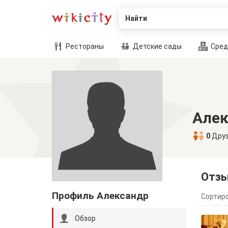
Найти
Рестораны
Детские сады
Сред
Алек
0
Дру
Отз
Профиль Александр
Сортиро
Обзор