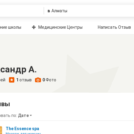
в
ние школы
Медицинские Центры
Написать Отзыв
сандр А.
зей
1
отзыв
0
Фото
ывы
вать по:
Дате
The Essence spa