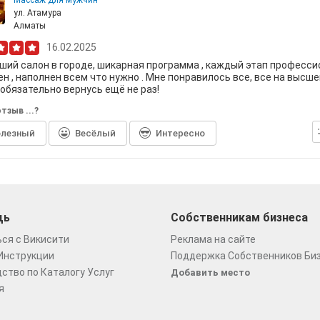
Массаж для мужчин
ул. Атамура
Алматы
16.02.2025
ший салон в городе, шикарная программа , каждый этап професс
н , наполнен всем что нужно . Мне понравилось все, все на высш
 обязательно вернусь ещё не раз!
тзыв ...?
лезный
Весёлый
Интересно
щь
Собственникам бизнеса
ся с Викисити
Реклама на сайте
Инструкции
Поддержка Собственников Би
ство по Каталогу Услуг
Добавить место
я