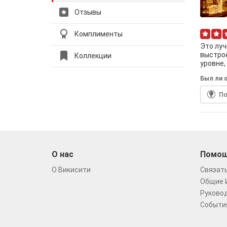
Отзывы
Комплименты
Это луч
выстрое
Коллекции
уровне,
Был ли о
По
О нас
Помо
О Викисити
Связать
Общие 
Руковод
Событи