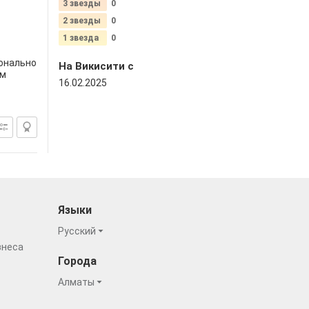
3 звезды
0
2 звезды
0
1 звезда
0
ионально
На Викисити c
ем
16.02.2025
Языки
Русский
знеса
Города
Алматы