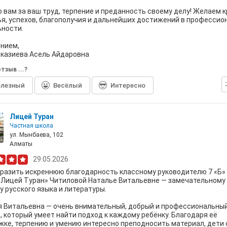
 вам за ваш труд, терпение и преданность своему делу! Желаем к
я, успехов, благополучия и дальнейших достижений в профессио
ности.
нием,
казиева Асель Айдаровна
тзыв ...?
лезный
Весёлый
Интересно
Лицей Туран
Частная школа
ул. Мынбаева, 102
Алматы
29.05.2026
разить искреннюю благодарность классному руководителю 7 «Б»
«Лицей Туран» Читиловой Наталье Витальевне — замечательному
у русского языка и литературы.
 Витальевна — очень внимательный, добрый и профессиональны
, который умеет найти подход к каждому ребёнку. Благодаря её
ке, терпению и умению интересно преподносить материал, дети 