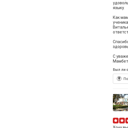
удоволь
языку.
Как мам
ученика
Виталье
ответст
Спасибо
здоровь
С уваже
Мамбет
Был ли о
По
Хочу вы