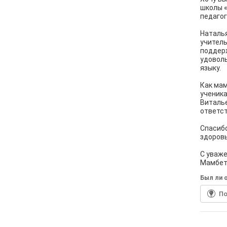
школы 
педагог
Наталья
учитель
поддерж
удоволь
языку.
Как мам
ученика
Виталье
ответст
Спасибо
здоровь
С уваже
Мамбет
Был ли о
По