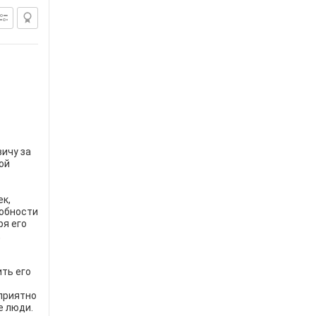
ичу за
ой
к,
собности
ря его
,
ть его
приятно
е люди.