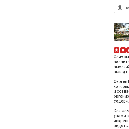
По
Хочу в
воспита
высокий
вклад в
Сергей 
который
и созда
организ
содержа
Как мам
уважите
искренн
видеть,