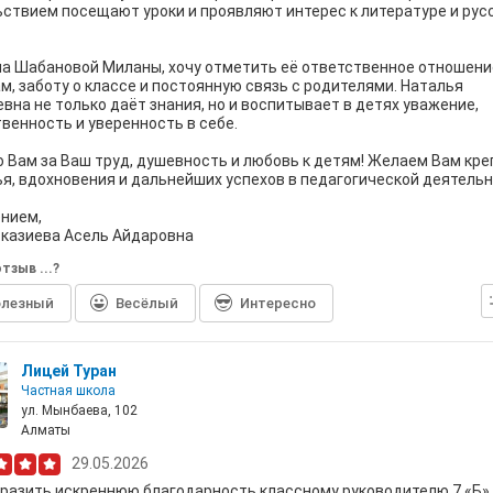
ствием посещают уроки и проявляют интерес к литературе и рус
а Шабановой Миланы, хочу отметить её ответственное отношени
м, заботу о классе и постоянную связь с родителями. Наталья
вна не только даёт знания, но и воспитывает в детях уважение,
венность и уверенность в себе.
 Вам за Ваш труд, душевность и любовь к детям! Желаем Вам кре
я, вдохновения и дальнейших успехов в педагогической деятельн
нием,
казиева Асель Айдаровна
тзыв ...?
лезный
Весёлый
Интересно
Лицей Туран
Частная школа
ул. Мынбаева, 102
Алматы
29.05.2026
разить искреннюю благодарность классному руководителю 7 «Б»