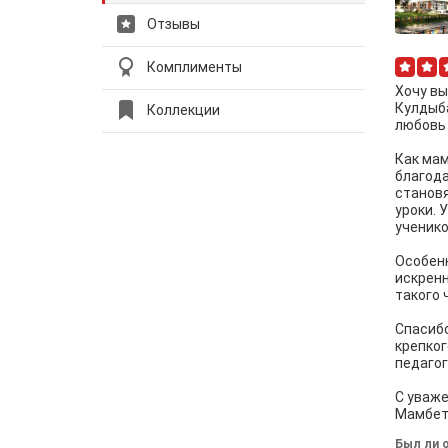
Отзывы
Комплименты
Хочу вы
Кулдыба
Коллекции
любовь 
Как мам
благода
становя
уроки. 
ученико
Особенн
искренн
такого 
Спасибо
крепког
педагог
С уваже
Мамбет
Был ли о