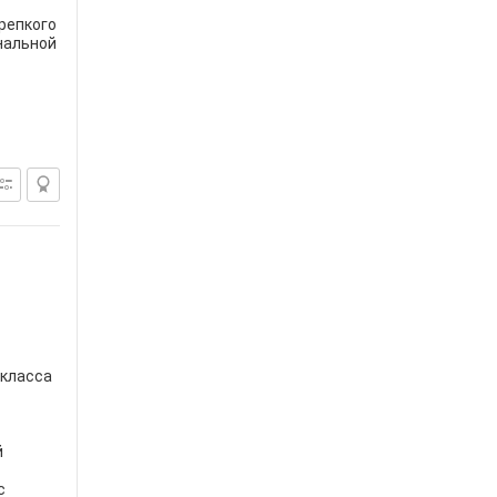
репкого
нальной
 класса
й
с