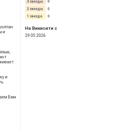
3 звезды
0
2 звезды
0
1 звезда
0
шолпан
На Викисити c
м и
29.05.2026
язык,
ают
рживает
ку и
ть
лаем Вам