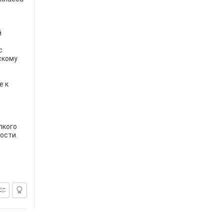
й
с
скому
е к
пкого
ости.