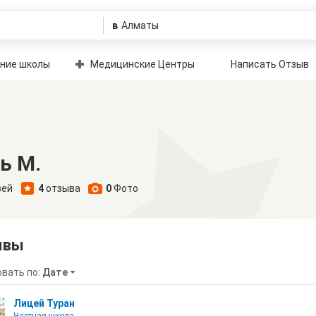
в
ние школы
Медицинские Центры
Написать Отзыв
ь М.
зей
4
отзыва
0
Фото
ывы
вать по:
Дате
Лицей Туран