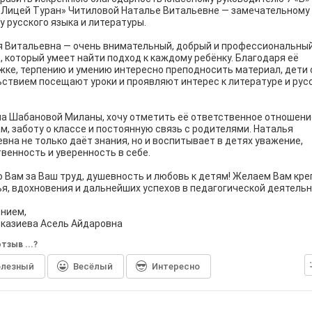
«Лицей Туран» Читиловой Наталье Витальевне — замечательному
у русского языка и литературы.
 Витальевна — очень внимательный, добрый и профессиональны
, который умеет найти подход к каждому ребёнку. Благодаря её
ке, терпению и умению интересно преподносить материал, дети 
ствием посещают уроки и проявляют интерес к литературе и рус
а Шабановой Миланы, хочу отметить её ответственное отношени
м, заботу о классе и постоянную связь с родителями. Наталья
вна не только даёт знания, но и воспитывает в детях уважение,
венность и уверенность в себе.
 Вам за Ваш труд, душевность и любовь к детям! Желаем Вам кре
я, вдохновения и дальнейших успехов в педагогической деятельн
нием,
казиева Асель Айдаровна
тзыв ...?
лезный
Весёлый
Интересно