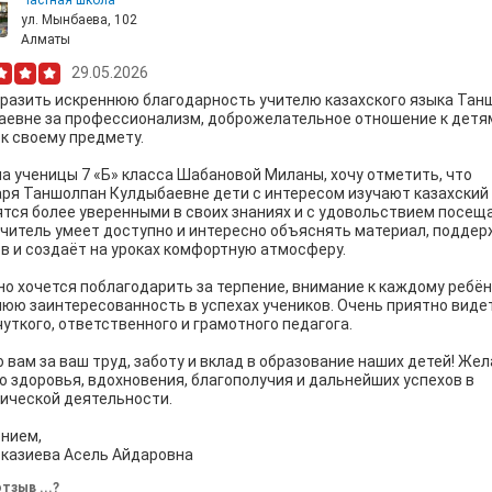
Частная школа
ул. Мынбаева, 102
Алматы
29.05.2026
разить искреннюю благодарность учителю казахского языка Тан
евне за профессионализм, доброжелательное отношение к детя
к своему предмету.
а ученицы 7 «Б» класса Шабановой Миланы, хочу отметить, что
ря Таншолпан Кулдыбаевне дети с интересом изучают казахский 
тся более уверенными в своих знаниях и с удовольствием посещ
Учитель умеет доступно и интересно объяснять материал, подде
в и создаёт на уроках комфортную атмосферу.
о хочется поблагодарить за терпение, внимание к каждому ребён
юю заинтересованность в успехах учеников. Очень приятно виде
чуткого, ответственного и грамотного педагога.
 вам за ваш труд, заботу и вклад в образование наших детей! Же
о здоровья, вдохновения, благополучия и дальнейших успехов в
ической деятельности.
нием,
казиева Асель Айдаровна
тзыв ...?