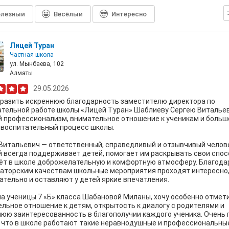
лезный
Весёлый
Интересно
Лицей Туран
Частная школа
ул. Мынбаева, 102
Алматы
29.05.2026
ыразить искреннюю благодарность заместителю директора по
тельной работе школы «Лицей Туран» Шаблиеву Сергею Витальев
 профессионализм, внимательное отношение к ученикам и больш
 воспитательный процесс школы.
Витальевич — ответственный, справедливый и отзывчивый челове
 всегда поддерживает детей, помогает им раскрывать свои спо
ёт в школе доброжелательную и комфортную атмосферу. Благода
аторским качествам школьные мероприятия проходят интересно
тельно и оставляют у детей яркие впечатления.
а ученицы 7 «Б» класса Шабановой Миланы, хочу особенно отмети
льное отношение к детям, открытость к диалогу с родителями и
юю заинтересованность в благополучии каждого ученика. Очень 
 что в школе работают такие неравнодушные и профессиональны