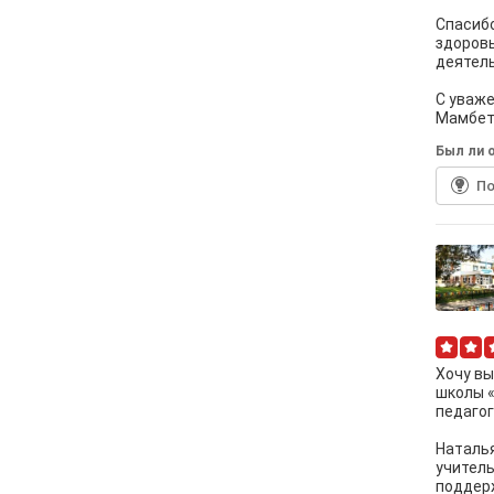
Спасибо
здоровь
деятель
С уваже
Мамбет
Был ли о
По
Хочу вы
школы 
педагог
Наталья
учитель
поддерж