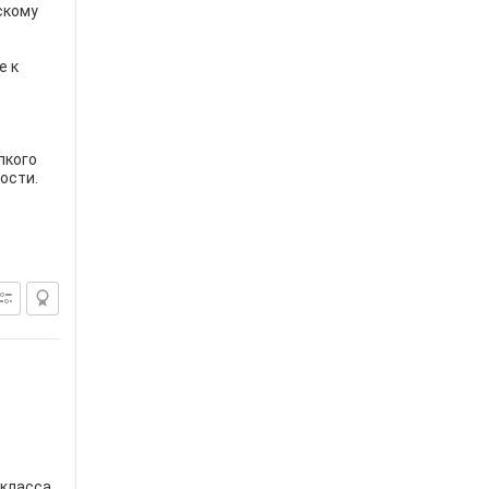
скому
е к
пкого
ости.
 класса