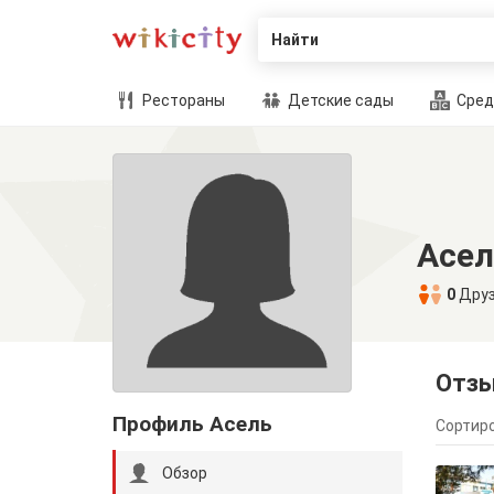
Найти
Рестораны
Детские сады
Сред
Асел
0
Дру
Отз
Профиль Асель
Сортиро
Обзор