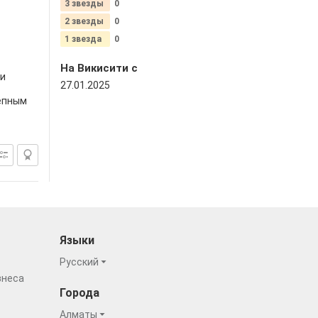
3 звезды
0
2 звезды
0
1 звезда
0
На Викисити c
 и
27.01.2025
епным
Языки
Русский
знеса
Города
Алматы