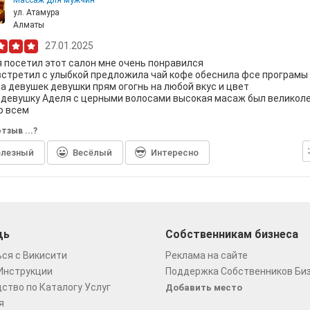
Массаж для мужчин
ул. Атамура
Алматы
27.01.2025
 посетил этот салон мне очень понравился
стретил с улыбкой предложила чай кофе обеснила фсе програмы
а девушек девушки прям огогнь на любой вкус и цвет
 девушку Аделя с церными волосами высокая масаж был великол
ю всем
тзыв ...?
лезный
Весёлый
Интересно
щь
Собственникам бизнеса
ся с Викисити
Реклама на сайте
Инструкции
Поддержка Собственников Би
ство по Каталогу Услуг
Добавить место
я