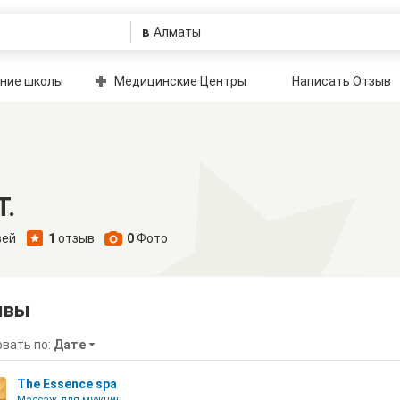
в
ние школы
Медицинские Центры
Написать Отзыв
T.
зей
1
отзыв
0
Фото
ывы
вать по:
Дате
The Essence spa