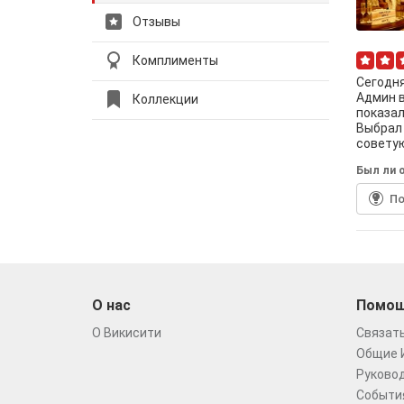
Отзывы
Комплименты
Сегодня
Админ в
Коллекции
показал
Выбрал
совету
Был ли о
По
О нас
Помо
О Викисити
Связать
Общие 
Руковод
Событи