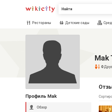
Найти
Рестораны
Детские сады
Сред
Mak 
0
Дру
Отз
Профиль Mak
Сортиро
Обзор