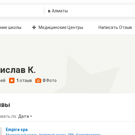
в
ние школы
Медицинские Центры
Написать Отзыв
ислав К.
зей
1
отзыв
0
Фото
ывы
вать по:
Дате
Empire spa