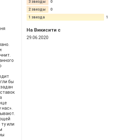
3 звезды
0
2 звезды
0
1 звезда
1
дня
На Викисити c
29.06.2020
лано.
и
чнит.
анного
о
одит
гли бы
 задан
оставок
я
онце
 нас».
нывают.
ующей
 ту или
м
ны