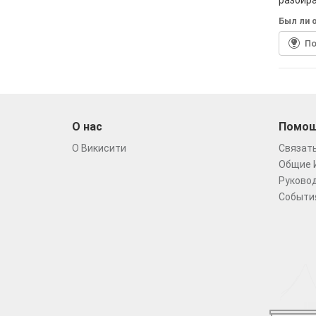
разбир
Был ли о
По
О нас
Помо
О Викисити
Связать
Общие 
Руковод
Событи