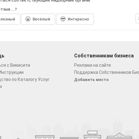
аться соответствующие надзорные органы.
тзыв ...?
лезный
Весёлый
Интересно
щь
Собственникам бизнеса
ся с Викисити
Реклама на сайте
Инструкции
Поддержка Собственников Би
ство по Каталогу Услуг
Добавить место
я