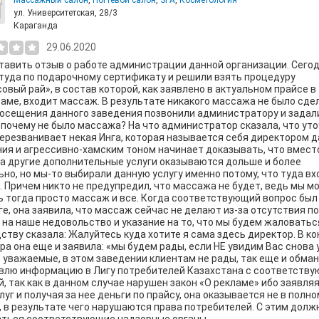
Массажный салон
,
Ногтевой салон
,
SPA
,
Косметология
ул. Университетская, 28/3
Караганда
29.06.2020
тавить отзыв о работе администрации данной организации. Сего
туда по подарочному сертификату и решили взять процедуру
овый рай», в состав которой, как заявлено в актуальном прайсе в
аме, входит массаж. В результате никакого массажа не было сде
осещения данного заведения позвонили администратору и задал
 почему не было массажа? На что администратор сказала, что уто
ерезванивает некая Инга, которая называется себя директором д
ия и агрессивно-хамским тоном начинает доказывать, что вмест
 другие дополнительные услуги оказываются дольше и более
но, но мы-то выбирали данную услугу именно потому, что туда вх
 Причем никто не предупредил, что массажа не будет, ведь мы мо
 тогда просто массаж и все. Когда соответствующий вопрос был
ге, она заявила, что массаж сейчас не делают из-за отсутствия п
 на наше недовольство и указание на то, что мы будем жаловатьс
ству сказала: Жалуйтесь куда хотите я сама здесь директор. В к
ра она еще и заявила: «мы будем рады, если НЕ увидим Вас снова у
, уважаемые, в этом заведении клиентам не рады, так еще и обма
влю информацию в Лигу потребителей Казахстана с соответств
, так как в данном случае нарушен закон «О рекламе» ибо заявляя
луг и получая за нее деньги по прайсу, она оказывается не в полно
 в результате чего нарушаются права потребителей. С этим долж