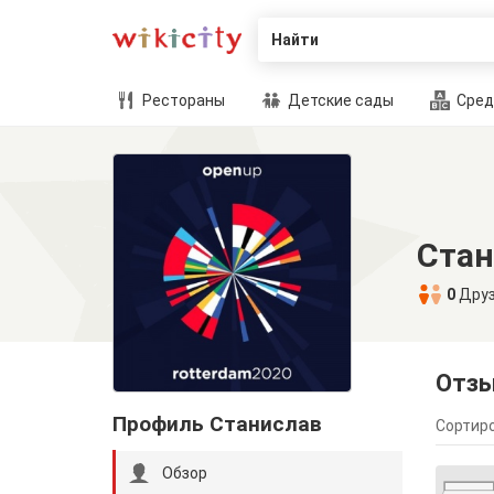
Найти
Рестораны
Детские сады
Сред
Стан
0
Дру
Отз
Профиль Станислав
Сортиро
Обзор