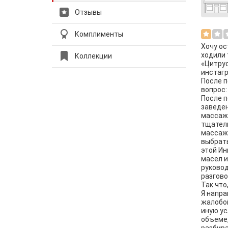
Отзывы
Комплименты
Хочу ос
ходили 
Коллекции
«Цитрус
инстагр
После п
вопрос:
После п
заведен
массажа
тщатель
массаж.
выбрать
этой Ин
масел и
руковод
разгово
Так что
Я напра
жалобой
иную ус
объеме,