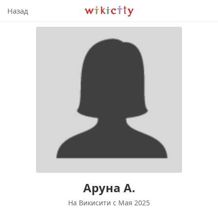
Викисити
Назад
Аруна А.
На Викисити c Мая 2025