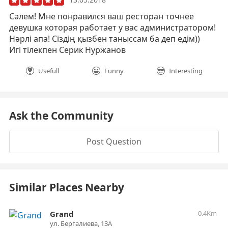
Сәлем! Мне понравился ваш ресторан точнее
девушка которая работает у вас администратором!
Нәрлі апа! Сіздің қызбен таныссам ба деп едім))
Игі тілекпен Серик Нуржанов
Usefull
Funny
Interesting
Ask the Community
Post Question
Similar Places Nearby
Grand
0.4Km
ул. Бергалиева, 13А