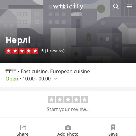
M
Wikicity
Нәрлі
5
(1 review)
₸₸
₸₸
• East cuisine, European cuisine
Open
•
10:00
-
00:00
Start your review...
Share
Add Photo
Save