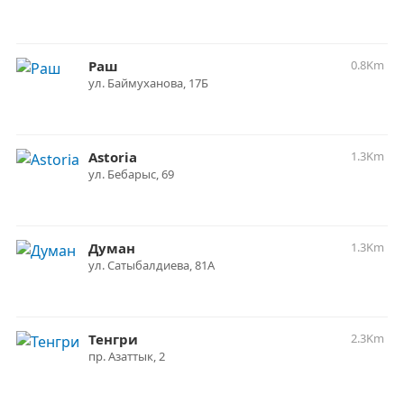
Раш
0.8Km
ул. Баймуханова, 17Б
Astoria
1.3Km
ул. Бебарыс, 69
Думан
1.3Km
ул. Сатыбалдиева, 81А
Тенгри
2.3Km
пр. Азаттык, 2