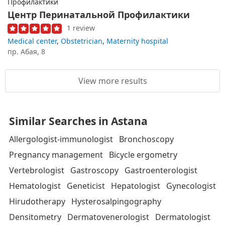
Центр Перинатальной Профилактики
1 review
Medical center
,
Obstetrician
,
Maternity hospital
пр. Абая, 8
View more results
Similar Searches in Astana
Allergologist-immunologist
Bronchoscopy
Pregnancy management
Bicycle ergometry
Vertebrologist
Gastroscopy
Gastroenterologist
Hematologist
Geneticist
Hepatologist
Gynecologist
Hirudotherapy
Hysterosalpingography
Densitometry
Dermatovenerologist
Dermatologist