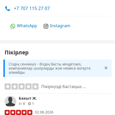
+7 707 115 27 07
WhatsApp
Instagram
Пікірлер
Сіздің сеніміңіз - біздің басты міндетіміз,
×
компаниялар шолуларды жоя немесе өзгерте
алмайды.
Пікіріңізді бастаңыз ...
Бахыт Ж.
друзей
отзывов
0
1
02.06.2026