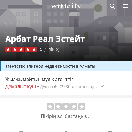
М
Викисити
Арбат Реал Эстейт
5
(1 пікір)
агентство элитной недвижимости в Алматы
Жылжымайтын мүлік агенттігі
Демалыс күні
•
Дүйсенбі 09:30-де ашылады
Пікіріңізді бастаңыз ...