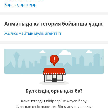
Барлық орындар
Алматыда категория бойынша үздік
Жылжымайтын мүлік агенттігі
Бұл сіздің орныңыз ба?
Клиенттердің пікірлеріне жауап беру.
Сұраныс тегін және тек бір минутты алады.