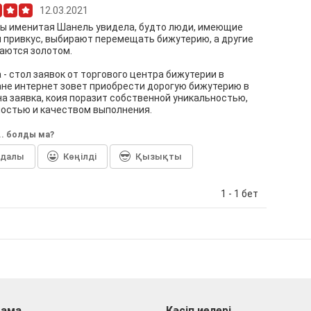
12.03.2021
ы именитая Шанель увидела, будто люди, имеющие
 привкус, выбирают перемещать бижутерию, а другие
аются золотом.
a - стол заявок от торгового центра бижутерии в
не интернет зовет приобрести дорогую бижутерию в
а заявка, коия поразит собственной уникальностью,
остью и качеством выполнения.
... болды ма?
йдалы
Көңілді
Қызықты
1 - 1 бет
ама
Кәсіп иелері