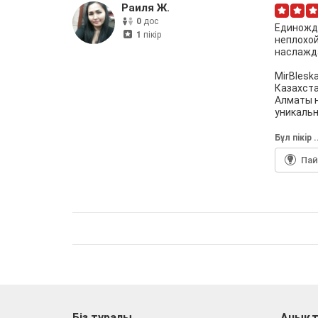
Раиля Ж.
0
дос
Единожд
1
пікір
неплохой
наслажд
MirBlesk
Казахста
Алматы н
уникальн
Бұл пiкiр 
Па
Біз туралы
Анықт