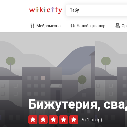
Табу
Мейрамхана
Балабақшалар
Ор
Бижутерия, сва
5
(1 пікір)