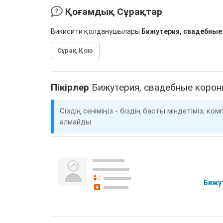
Қоғамдық Сұрақтар
Викисити қолданушылары
Бижутерия, свадебные 
Сұрақ Қою
Пікірлер
Бижутерия, свадебные короны
Сіздің сеніміңіз - біздің басты міндетіміз, 
алмайды.
Бижут