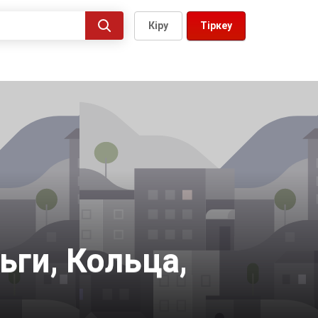
Кіру
Тіркеу
ги, Кольца,