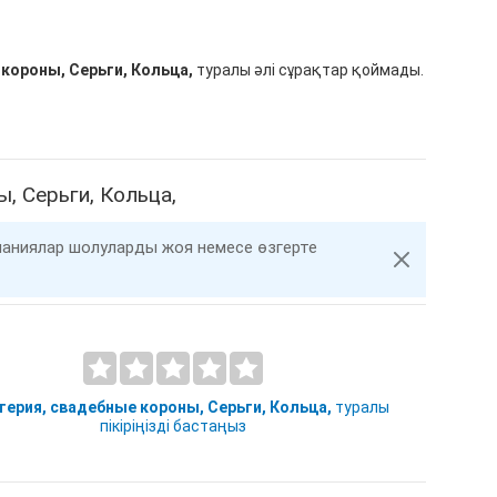
короны, Серьги, Кольца,
туралы әлі сұрақтар қоймады.
, Серьги, Кольца,
компаниялар шолуларды жоя немесе өзгерте
ерия, свадебные короны, Серьги, Кольца,
туралы
пікіріңізді бастаңыз