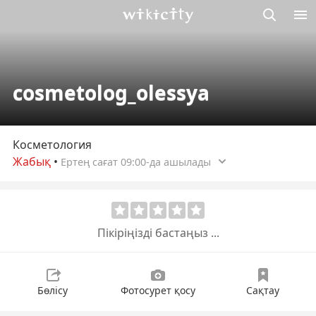
М
Викисити
cosmetolog_olessya
Косметология
Жабық
•
Ертең сағат 09:00-да ашылады
Пікіріңізді бастаңыз ...
Бөлісу
Фотосурет қосу
Сақтау