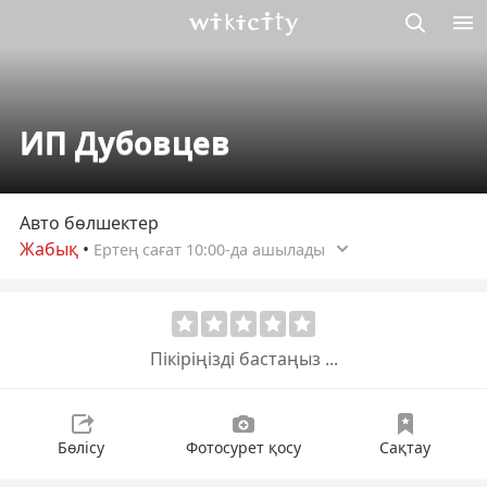
М
Викисити
ИП Дубовцев
Авто бөлшектер
Жабық
•
Ертең сағат 10:00-да ашылады
Пікіріңізді бастаңыз ...
Бөлісу
Фотосурет қосу
Сақтау