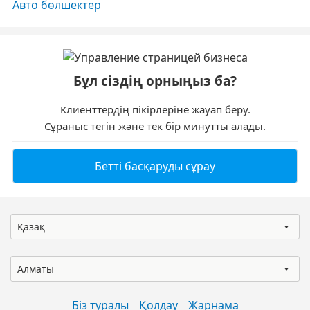
Авто бөлшектер
Бұл сіздің орныңыз ба?
Клиенттердің пікірлеріне жауап беру.
Сұраныс тегін және тек бір минутты алады.
Бетті басқаруды сұрау
Қазақ
Алматы
Біз туралы
Қолдау
Жарнама