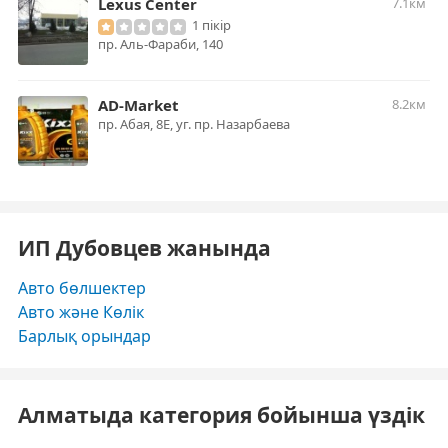
Lexus Center
7.1км
1 пікір
пр. Аль-Фараби, 140
AD-Market
8.2км
пр. Абая, 8Е, уг. пр. Назарбаева
ИП Дубовцев жанында
Авто бөлшектер
Авто және Көлік
Барлық орындар
Алматыда категория бойынша үздік