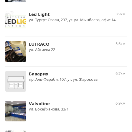
Led Light
3.9км
ул. Тургут Озала, 237, уг. ул. Мынбаева, офис 14
LUTRACO
5.6км
ул. Айтиева 22
Бавария
6.7км
пр. Аль-Фараби, 107, уг. ул. Жарокова
Valvoline
6.9км
ул. Бокейханова, 33/1