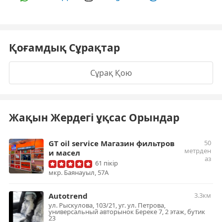
Қоғамдық Сұрақтар
Сұрақ Қою
Жақын Жердегі ұқсас Орындар
GT oil service Магазин фильтров
50
метрден
и масел
аз
61 пікір
мкр. ​Баянауыл, 57А
Autotrend
3.3км
ул. Рыскулова, 103/21, уг. ул. Петрова,
универсальный авторынок Береке 7, 2 этаж, бутик
23