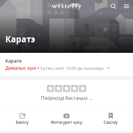
М
Викисити
Каратэ
Карате
Демалыс күні
•
Ертең сағат 10:00-да ашылады
Пікіріңізді бастаңыз ...
Бөлісу
Фотосурет қосу
Сақтау