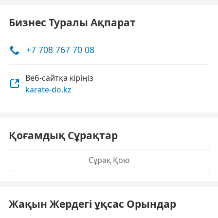
Бизнес Туралы Ақпарат
+7 708 767 70 08
Веб-сайтқа кіріңіз
karate-do.kz
Қоғамдық Сұрақтар
Сұрақ Қою
Жақын Жердегі ұқсас Орындар