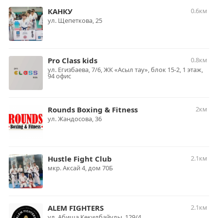
КАНКУ
0.6км
ул. Щепеткова, 25
Pro Class kids
0.8км
ул. Егизбаева, 7/6, ЖК «Асыл тау», блок 15-2, 1 этаж,
94 офис
Rounds Boxing & Fitness
2км
ул. Жандосова, 36
Hustle Fight Club
2.1км
мкр. Аксай 4, дом 70Б
ALEM FIGHTERS
2.1км
ул. Абиша Кекилбайулы, 129/4