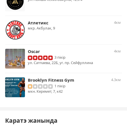
Атлетикс
4км
мкр. Акбулак, 9
Oscar
4км
3 пікір
ул. Сатпаева, 22Б, уг. пр. Сейфуллина
Brooklyn Fitness Gym
4.3км
1 пікір
мкн. Керемет, 7, к42
Каратэ жанында