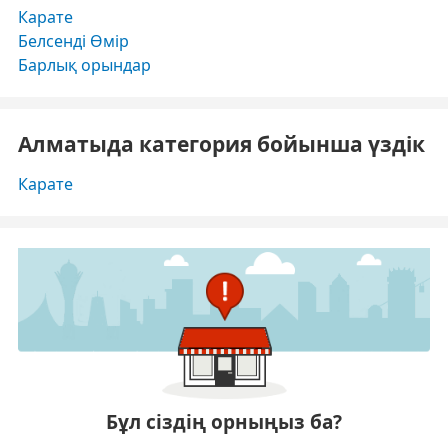
Карате
Белсенді Өмір
Барлық орындар
Алматыда категория бойынша үздік
Карате
Бұл сіздің орныңыз ба?