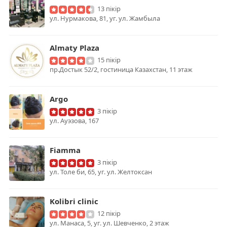
13 пікір
ул. Нурмакова, 81, уг. ул. Жамбыла
Almaty Plaza
15 пікір
пр.Достык 52/2, гостиница Казахстан, 11 этаж
Argo
3 пікір
ул. Ауэзова, 167
Fiamma
3 пікір
ул. Толе би, 65, уг. ул. Желтоксан
Kolibri clinic
12 пікір
ул. Манаса, 5, уг. ул. Шевченко, 2 этаж