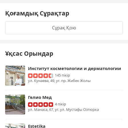
Қоғамдық Сұрақтар
Сұрақ Қою
Ұқсас Орындар
Институт косметологии и дерматологии
145 пікір
ул. Кунаева, 49, уг. пр. Жибек Жолы
Гелио Мед
4 пікір
ул. Манаса, 67, уг. ул. Мустафы Озтюрка
Estetika