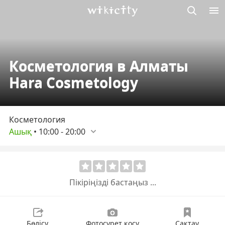
М
Викисити
Косметология в Алматы
Hara Cosmetology
Косметология
Ашық
•
10:00
-
20:00
Пікіріңізді бастаңыз ...
Бөлісу
Фотосурет қосу
Сақтау