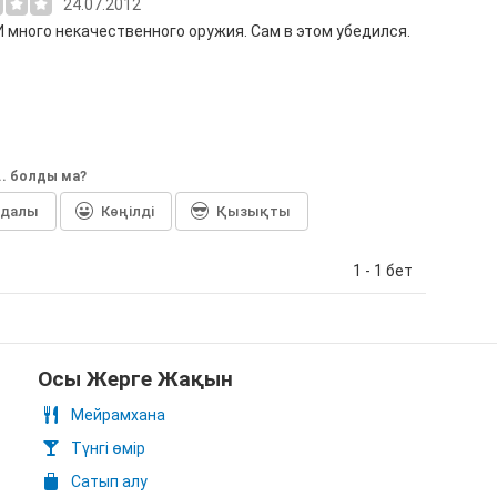
24.07.2012
И много некачественного оружия. Сам в этом убедился.
... болды ма?
йдалы
Көңілді
Қызықты
1 - 1 бет
Осы Жерге Жақын
Мейрамхана
Түнгі өмір
Сатып алу