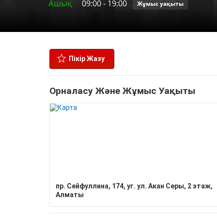
Ашық
09:00
-
19:00
Жұмыс уақыты
Пікір Жазу
Орналасу Және Жұмыс Уақыты
пр. Сейфуллина, 174, уг. ул. Акан Серы, 2 этаж,
Алматы