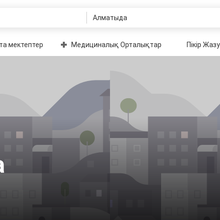
та мектептер
Медициналық Орталықтар
Пікір Жазу
а