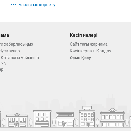
Барлығын көрсету
ама
Кәсіп иелері
ти хабарласыңыз
Сайттағы жарнама
Нұсқаулар
Кәсіпкерлікті Қолдау
 Каталогы Бойынша
Орын Қосу
лық
ар