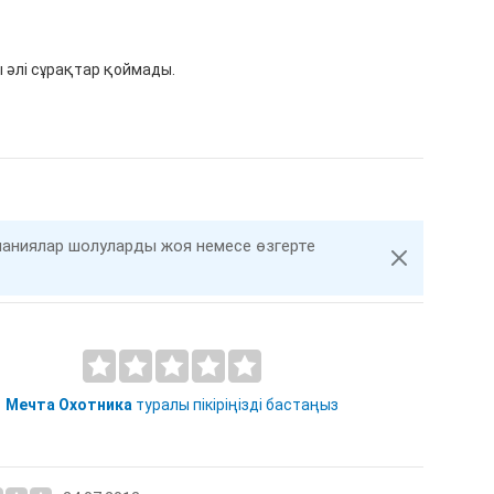
 әлі сұрақтар қоймады.
компаниялар шолуларды жоя немесе өзгерте
Мечта Охотника
туралы пікіріңізді бастаңыз