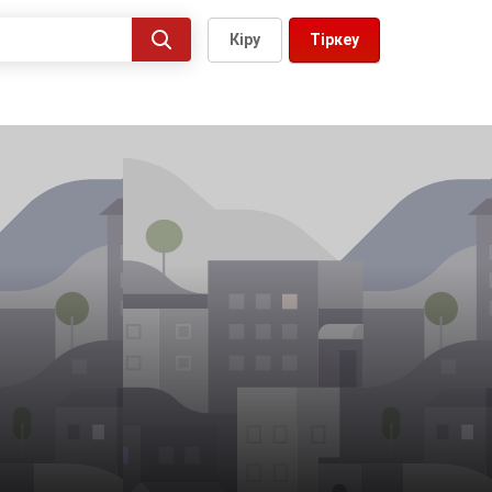
Кіру
Тіркеу