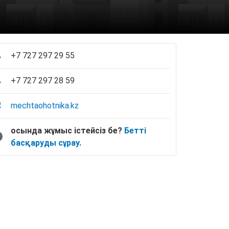
+7 727 297 29 55
+7 727 297 28 59
mechtaohotnika.kz
осында жұмыс істейсіз бе?
Бетті
басқаруды сұрау.