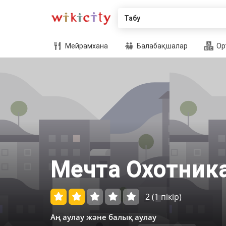
Табу
Мейрамхана
Балабақшалар
Ор
Мечта Охотник
2
(1 пікір)
Аң аулау және балық аулау