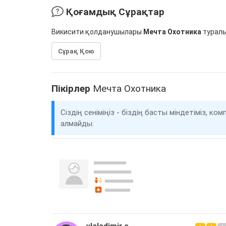
Қоғамдық Сұрақтар
Викисити қолданушылары
Мечта Охотника
туралы
Сұрақ Қою
Пікірлер
Мечта Охотника
Сіздің сеніміңіз - біздің басты міндетіміз, 
алмайды.