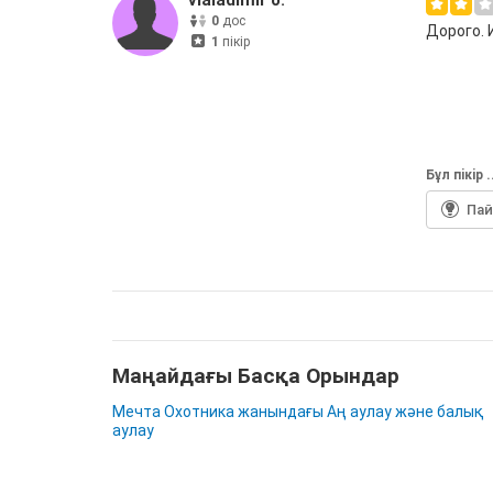
vlaladimir o.
0
дос
Дорого. 
1
пікір
Бұл пiкiр 
Па
Маңайдағы Басқа Орындар
Мечта Охотника жанындағы Аң аулау және балық
аулау