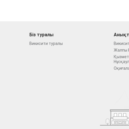
Біз туралы
Анықт
Викисити туралы
Викиси
Жалпы 
Қызмет
Нұсқау
Оқиғал