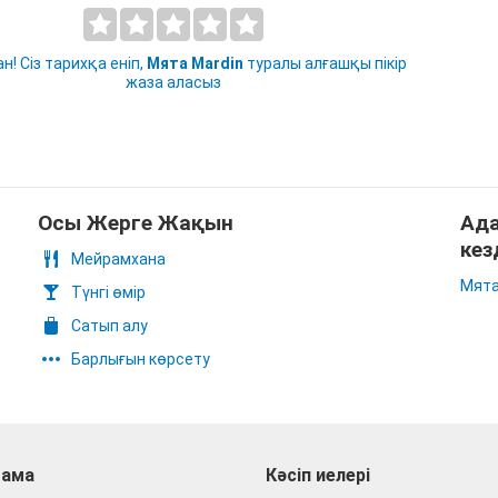
н! Сіз тарихқа еніп,
Мята Mardin
туралы алғашқы пікір
жаза аласыз
Осы Жерге Жақын
Ада
кез
Мейрамхана
Мята
Түнгі өмір
Сатып алу
Барлығын көрсету
ама
Кәсіп иелері