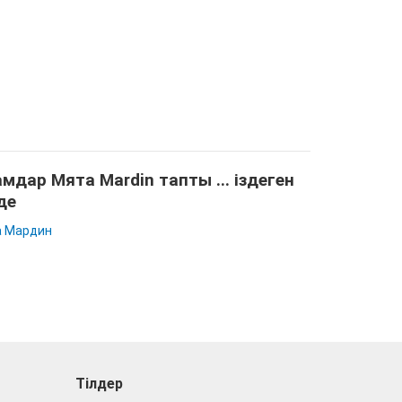
мдар Мята Mardin тапты ... іздеген
де
 Мардин
Тілдер