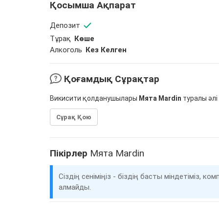
Қосымша Ақпарат
Депозит
Тұрақ
Көше
Алкоголь
Кез Келген
Қоғамдық Сұрақтар
Викисити қолданушылары
Мята Mardin
туралы әлі
Сұрақ Қою
Пікірлер
Мята Mardin
Сіздің сеніміңіз - біздің басты міндетіміз, 
алмайды.