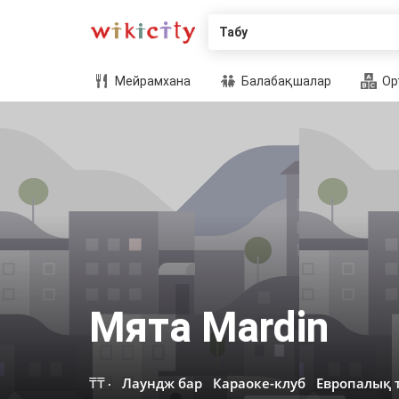
Табу
Мейрамхана
Балабақшалар
Ор
Мята Mardin
₸₸
Лаундж бар
Караоке-клуб
Европалық 