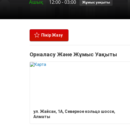
Ашық
12:00
-
03:00
Жұмыс уақыты
Пікір Жазу
Орналасу Және Жұмыс Уақыты
ул. Жайсан, 1А, Северное кольцо шоссе,
Алматы