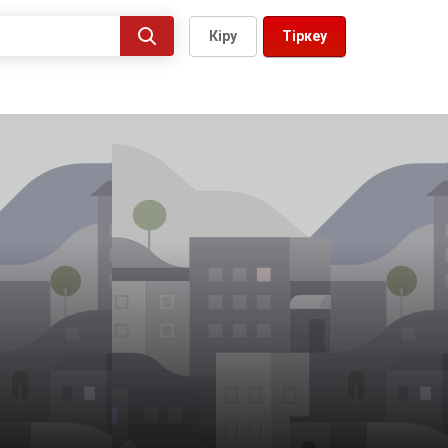
Кіру
Тіркеу