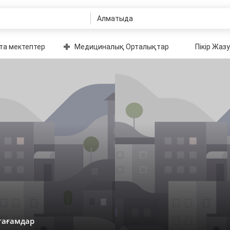
та мектептер
Медициналық Орталықтар
Пікір Жазу
тағамдар