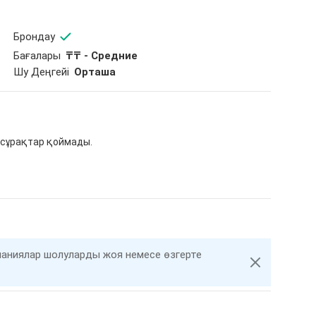
Брондау
Бағалары
₸₸ - Средние
Шу Деңгейі
Орташа
 сұрақтар қоймады.
компаниялар шолуларды жоя немесе өзгерте