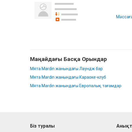
Мәссаға
Маңайдағы Басқа Орындар
Мята Mardin жанындағы Лаундж бар
Мята Mardin жанындағы Караоке-клуб
Мята Mardin жанындағы Европалық тағамдар
Біз туралы
Анықт