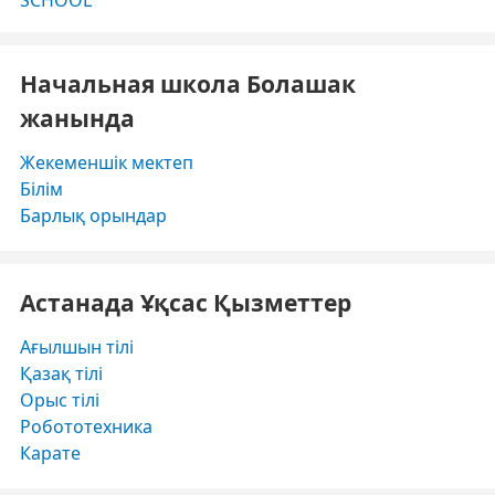
Начальная школа Болашак
жанында
Жекеменшік мектеп
Білім
Барлық орындар
Астанада Ұқсас Қызметтер
Ағылшын тілі
Қазақ тілі
Орыс тілі
Робототехника
Карате