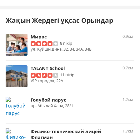
Жақын Жердегі ұқсас Орындар
Мирас
0.9км
8 пікір
ул. Куйши Дина, 32, 34, 34А, 34Б
TALANT School
0.7км
11 пікір
​VIP городок, 22А
Голубой парус
1.2км
​пр. Абылай Хана, 28/1
Физико-технический лицей
1.7км
Флагман