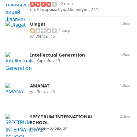
12 пікір
пр. Шакарима Кудайбердиулы, 22/1
Ulagat
1.8км
1 пікір
ул. Лепсы, 45
Intellectual Generation
1.9км
ул. Каркабат, 13
АMANAT
1.8км
ул. Лепсы, 45
SPECTRUM INTERNATIONAL
2.4км
SCHOOL
ул. Аманжолова, 34