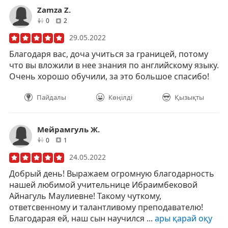
Zamza Z.
друзей
отзывов
0
2
29.05.2022
Благодаря вас, доча учиться за границей, потому
что вы вложили в нее знания по английскому языку.
Очень хорошо обучили, за это большое спасибо!
Пайдалы
Көңілді
Қызықты
Мейрамгуль Ж.
друзей
отзывов
0
1
24.05.2022
Добрый день! Выражаем огромную благодарность
нашей любимой учительнице Ибраимбековой
Айнагуль Маулиевне! Такому чуткому,
ответсвенному и талантливому преподавателю!
Благодарая ей, наш сын научился ...
ары қарай оқу