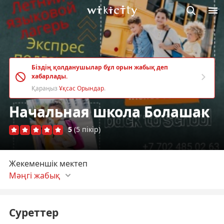
М
Викисити
Біздің қолданушылар бұл орын жабық деп
хабарлады.
Қараңыз
Ұқсас Орындар
.
Начальная школа Болашак
5
(5 пікір)
Жекеменшік мектеп
Мәңгі жабық
Суреттер