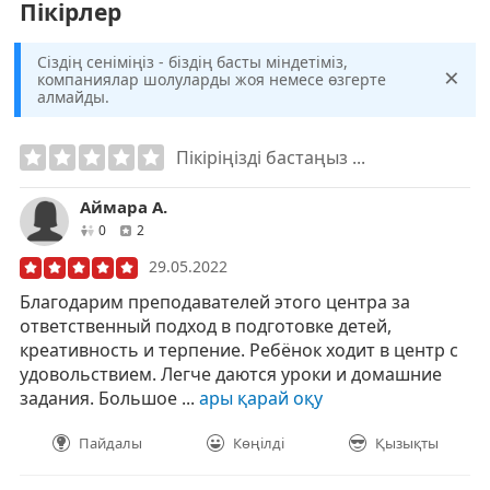
Пікірлер
Сіздің сеніміңіз - біздің басты міндетіміз,
×
компаниялар шолуларды жоя немесе өзгерте
алмайды.
Пікіріңізді бастаңыз ...
Аймара А.
друзей
отзывов
0
2
29.05.2022
Благодарим преподавателей этого центра за
ответственный подход в подготовке детей,
креативность и терпение. Ребёнок ходит в центр с
удовольствием. Легче даются уроки и домашние
задания. Большое ...
ары қарай оқу
Пайдалы
Көңілді
Қызықты