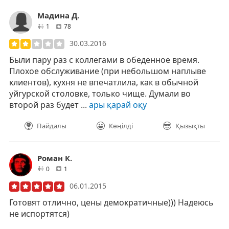
Мадина Д.
друзей
отзывов
1
78
30.03.2016
Были пару раз с коллегами в обеденное время.
Плохое обслуживание (при небольшом наплыве
клиентов), кухня не впечатлила, как в обычной
уйгурской столовке, только чище. Думали во
второй раз будет ...
ары қарай оқу
Пайдалы
Көңілді
Қызықты
Роман К.
друзей
отзывов
0
1
06.01.2015
Готовят отлично, цены демократичные))) Надеюсь
не испортятся)