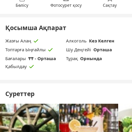
Бөлісу
Фотосурет қосу
Сақтау
Қосымша Ақпарат
Алкоголь
Кез Келген
Жазғы Алаң
Шу Деңгейі
Орташа
Топтарға Ыңғайлы
Бағалары
₸₸ - Орташа
Тұрақ
Орнында
Қабылдау
Суреттер