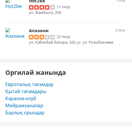
Hot2be
350м
11 пікір
ул. Жамбыла, 204
Алазани
0.4км
22 пікір
ул. Кабанбай батыра, 320, уг. ул. Розыбакиева
Оргилай жанында
Европалық тағамдар
Қытай тағамдары
Караоке-клуб
Мейрамханалар
Барлық орындар