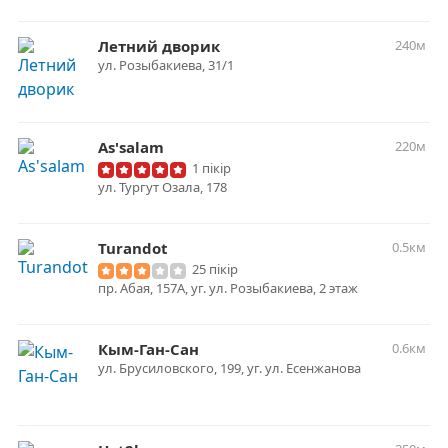
Летний дворик
240м
ул. Розыбакиева, 31/1
As'salam
220м
1 пікір
ул. Тургут Озала, 178
Turandot
0.5км
25 пікір
пр. Абая, 157А, уг. ул. Розыбакиева, 2 этаж
Кым-Ган-Сан
0.6км
ул. Брусиловского, 199, уг. ул. Есенжанова