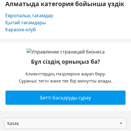
Алматыда категория бойынша үздік
Европалық тағамдар
Қытай тағамдары
Караоке-клуб
Бұл сіздің орныңыз ба?
Клиенттердің пікірлеріне жауап беру.
Сұраныс тегін және тек бір минутты алады.
Бетті басқаруды сұрау
Қазақ