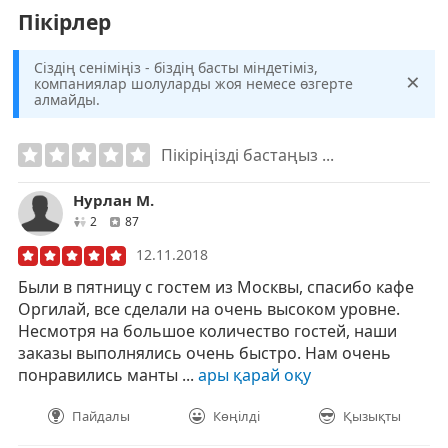
Пікірлер
Сіздің сеніміңіз - біздің басты міндетіміз,
×
компаниялар шолуларды жоя немесе өзгерте
алмайды.
Пікіріңізді бастаңыз ...
Нурлан М.
друзей
отзывов
2
87
12.11.2018
Были в пятницу с гостем из Москвы, спасибо кафе
Оргилай, все сделали на очень высоком уровне.
Несмотря на большое количество гостей, наши
заказы выполнялись очень быстро. Нам очень
понравились манты ...
ары қарай оқу
Пайдалы
Көңілді
Қызықты