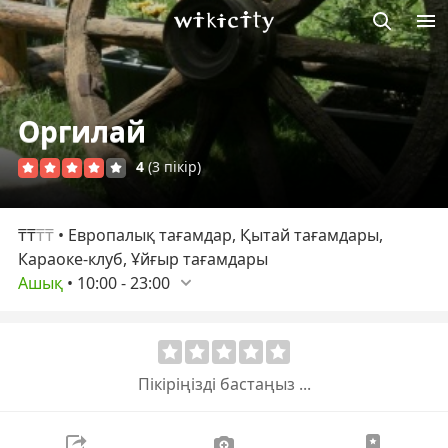
М
Викисити
Оргилай
4
(3 пікір)
₸₸
₸₸
• Европалық тағамдар, Қытай тағамдары,
Караоке-клуб, Ұйғыр тағамдары
Ашық
•
10:00
-
23:00
Пікіріңізді бастаңыз ...