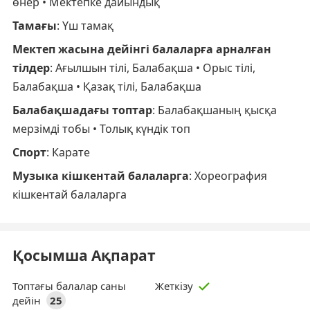
өнер • Мектепке дайындық
Тамағы
: Үш тамақ
Мектеп жасына дейінгі балаларға арналған
тілдер
: Ағылшын тілі, Балабақша • Орыс тілі,
Балабақша • Қазақ тілі, Балабақша
Балабақшадағы топтар
: Балабақшаның қысқа
мерзімді тобы • Толық күндік топ
Спорт
: Карате
Музыка кішкентай балаларга
: Хореография
кішкентай балаларга
Қосымша Ақпарат
Топтағы балалар саны
Жеткізу
дейін
25