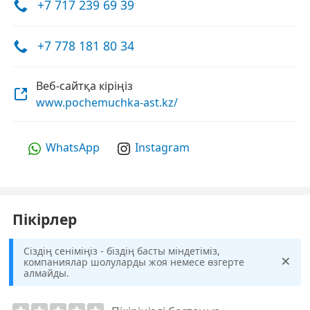
+7 717 239 69 39
+7 778 181 80 34
Веб-сайтқа кіріңіз
www.pochemuchka-ast.kz/
WhatsApp
Instagram
Пікірлер
Сіздің сеніміңіз - біздің басты міндетіміз,
×
компаниялар шолуларды жоя немесе өзгерте
алмайды.