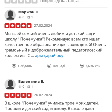
Пікіріңізді бастаңыз ...
Маржан О.
друзей
отзывов
0
1
27.02.2024
Мы всей семьей очень любим и детский сад и
школу “ Почемучка”! Рекомендую всем кто ищет
качественное образование для своих детей! Очень
грамоьный и доброжелательный педагогисеский
коллектив ! С ...
ары қарай оқу
Пайдалы
Көңілді
Қызықты
Валентина В.
друзей
отзывов
0
1
26.02.2024
В школе "Почемучка" учились трое моих детей.
Прошли и детский сад, и школу. В школе дают