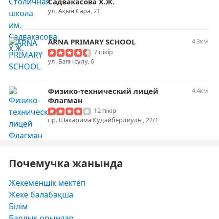
Садвакасова Х.Ж.
ул. ​Ақын Сара, 21
ARNA PRIMARY SCHOOL
4.3км
7 пікір
ул. Баян сұлу, 6
Физико-технический лицей
4.4км
Флагман
12 пікір
пр. Шакарима Кудайбердиулы, 22/1
Почемучка жанында
Жекеменшік мектеп
Жеке балабақша
Білім
Барлық орындар