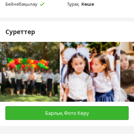
Тұрақ
Көше
Бейнебақылау
Суреттер
Барлық Фото Көру