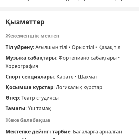
Қызметтер
Жекеменшік мектеп
Тіл үйрену
: Ағылшын тілі • Орыс тілі • Қазақ тілі
Музыка сабақтары
: Фортепиано сабақтары •
Хореография
Спорт секциялары
: Карате • Шахмат
Қосымша курстар
: Логикалық курстар
Өнер
: Театр студиясы
Тамағы
: Үш тамақ
Жеке балабақша
Мектепке дейінгі тәрбие
: Балаларға арналған