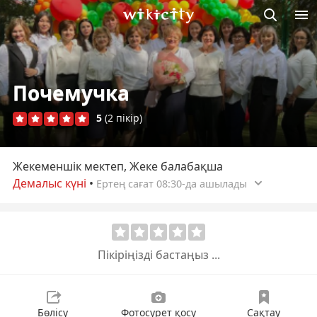
М
Викисити
Почемучка
5
(2 пікір)
Жекеменшік мектеп, Жеке балабақша
Демалыс күні
•
Ертең сағат 08:30-да ашылады
Пікіріңізді бастаңыз ...
Бөлісу
Фотосурет қосу
Сақтау