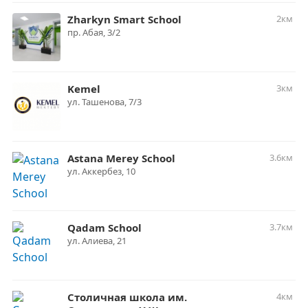
Zharkyn Smart School
2км
пр. Абая, 3/2
Kemel
3км
ул. Ташенова, 7/3
Astana Merey School
3.6км
ул. Аккербез, 10
Qadam School
3.7км
ул. Алиева, 21
Столичная школа им.
4км