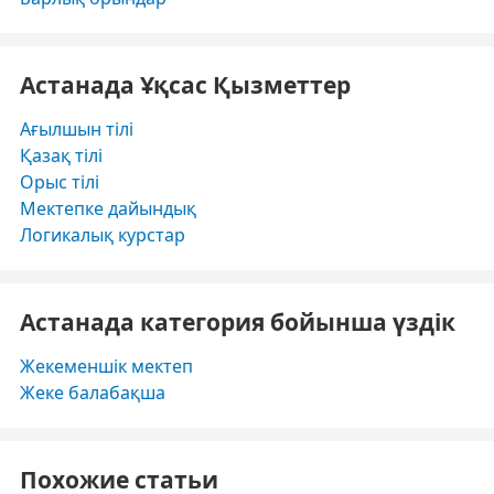
Астанада Ұқсас Қызметтер
Ағылшын тілі
Қазақ тілі
Орыс тілі
Мектепке дайындық
Логикалық курстар
Астанада категория бойынша үздік
Жекеменшік мектеп
Жеке балабақша
Похожие статьи