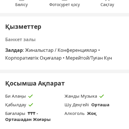
Бөлісу
Фотосурет қосу
Сақтау
Қызметтер
Банкет залы
Залдар
: Жиналыстар / Конференциялар •
Корпоративтік Оқиғалар • Мерейтой/Туған Күн
Қосымша Ақпарат
Би Алаңы
Жанды Музыка
Шу Деңгейі
Орташа
Қабылдау
Бағалары
₸₸₸ -
Алкоголь
Жоқ
Орташадан Жоғары