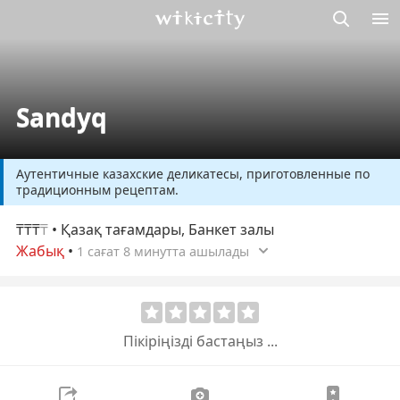
М
Викисити
Sandyq
Аутентичные казахские деликатесы, приготовленные по
традиционным рецептам.
₸₸₸
₸
• Қазақ тағамдары, Банкет залы
Жабық
•
1 сағат 8 минутта ашылады
Пікіріңізді бастаңыз ...