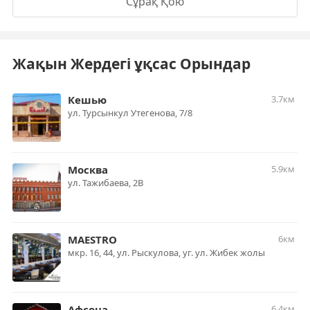
Сұрақ Қою
Жақын Жердегі ұқсас Орындар
Кешью
3.7км
ул. Турсынкул Утегенова, 7/8
Москва
5.9км
ул. Тажибаева, 2В
MAESTRO
6км
мкр. 16, 44, ул. Рыскулова, уг. ул. Жибек жолы
Афсона
6.4км