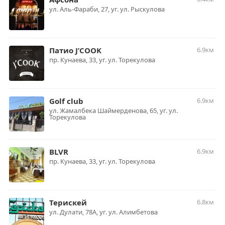
ул. Аль-Фараби, 27, уг. ул. Рыскулова
Патио J’COOK
6.9км
пр. Кунаева, 33, уг. ул. Торекулова
Golf club
6.9км
ул. Жамалбека Шаймерденова, 65, уг. ул.
Торекулова
BLVR
6.9км
пр. Кунаева, 33, уг. ул. Торекулова
Терискей
6.8км
ул. Дулати, 78А, уг. ул. Алимбетова