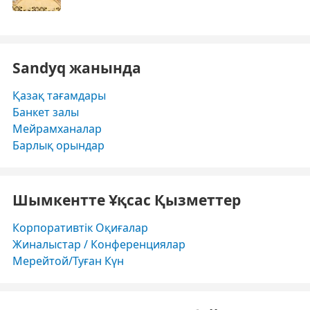
Sandyq жанында
Қазақ тағамдары
Банкет залы
Мейрамханалар
Барлық орындар
Шымкентте Ұқсас Қызметтер
Корпоративтік Оқиғалар
Жиналыстар / Конференциялар
Мерейтой/Туған Күн