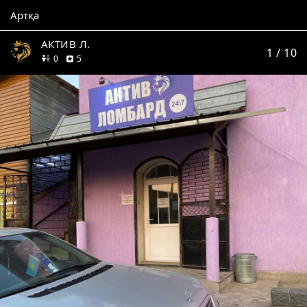
Артқа
АКТИВ Л.
1
/ 10
дос
пікір
0
5