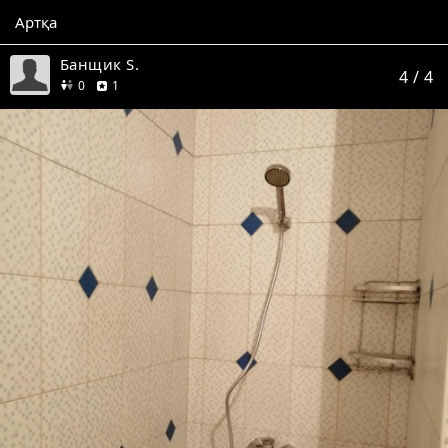
Артқа
Банщик S.
4
/ 4
дос
пікір
0
1