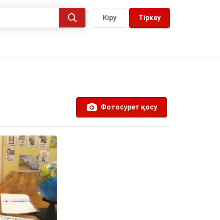
Кіру
Тіркеу
Фотосурет қосу