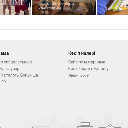
ама
Кәсіп иелері
ти хабарласыңыз
Сайттағы жарнама
Нұсқаулар
Кәсіпкерлікті Қолдау
 Каталогы Бойынша
Орын Қосу
лық