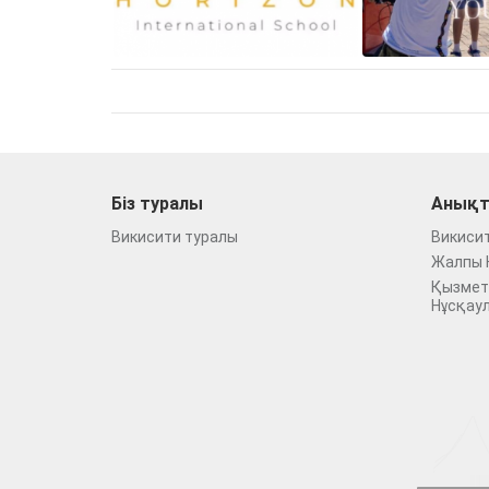
Біз туралы
Анықт
Викисити туралы
Викиси
Жалпы 
Қызмет
Нұсқау