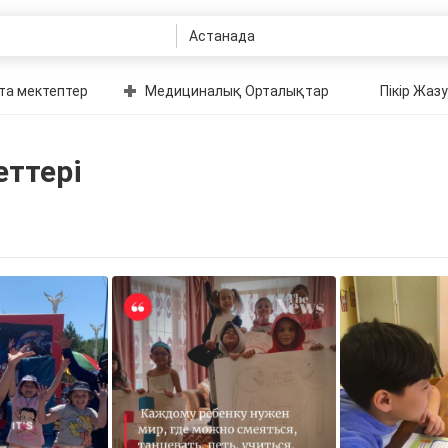
та мектептер
Медициналық Орталықтар
Пікір Жазу
еттері