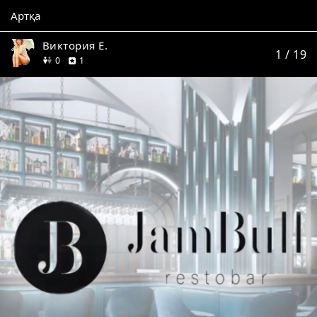
Артқа
Виктория Е.
1
/ 19
дос
пікір
0
1