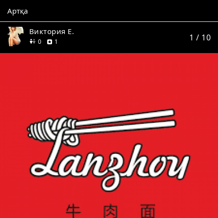
Артқа
Виктория Е.
1
/ 10
дос
пікір
0
1