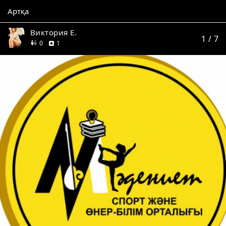
Артқа
Виктория Е.
1
/ 7
дос
пікір
0
1