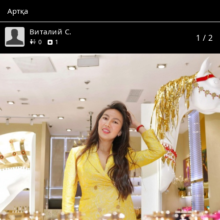
Артқа
Виталий С.
1
/ 2
дос
пікір
0
1