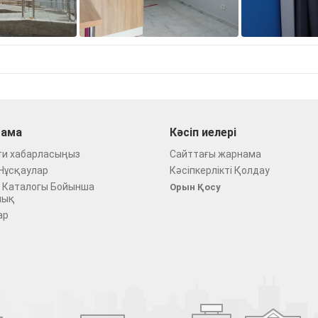
ама
Кәсіп иелері
ти хабарласыңыз
Сайттағы жарнама
Нұсқаулар
Кәсіпкерлікті Қолдау
 Каталогы Бойынша
Орын Қосу
лық
ар