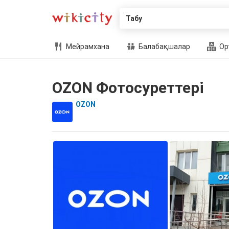
Табу
Мейрамхана
Балабақшалар
Ор
OZON Фотосуреттері
OZON