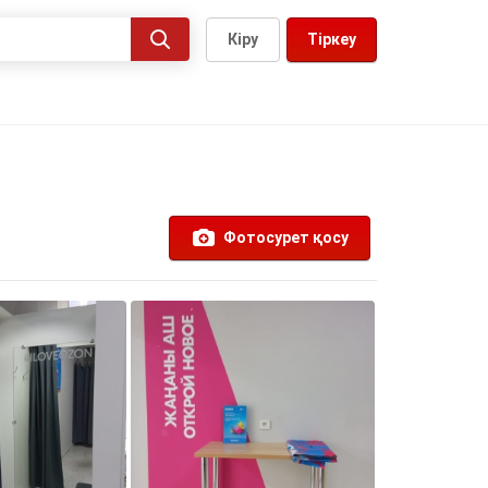
Кіру
Тіркеу
Фотосурет қосу