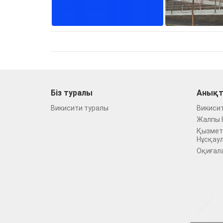
Біз туралы
Анықт
Викисити туралы
Викиси
Жалпы 
Қызмет
Нұсқау
Оқиғал