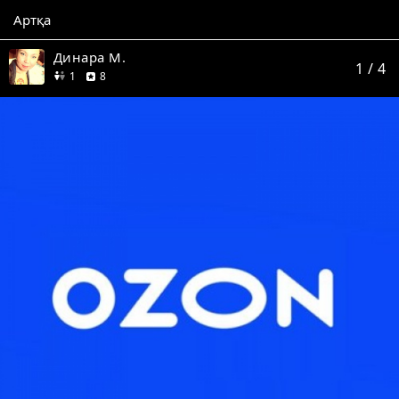
Артқа
Динара М.
1
/ 4
дос
пікір
1
8