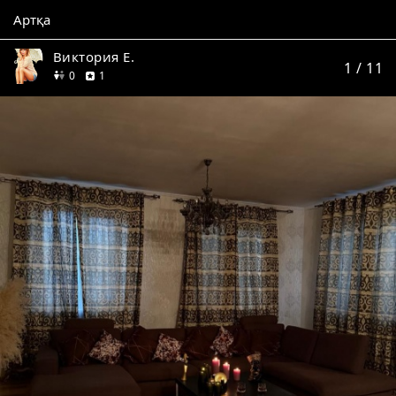
Артқа
Виктория Е.
1
/ 11
дос
пікір
0
1