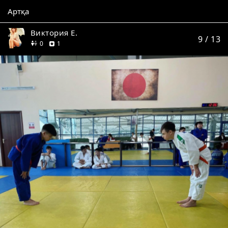
Артқа
Виктория Е.
9
/ 13
дос
пікір
0
1