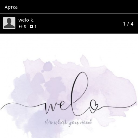
Артқа
welo k.
1
/ 4
дос
пікір
0
1