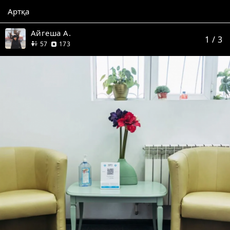
Артқа
Айгеша А.
1
/ 3
дос
пікір
57
173