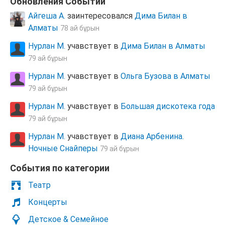
Обновления Cобытий
Айгеша А.
заинтересовался
Дима Билан в
Алматы
78 ай бұрын
Нурлан М.
учавствует в
Дима Билан в Алматы
79 ай бұрын
Нурлан М.
учавствует в
Ольга Бузова в Алматы
79 ай бұрын
Нурлан М.
учавствует в
Большая дискотека года
79 ай бұрын
Нурлан М.
учавствует в
Диана Арбенина.
Ночные Снайперы
79 ай бұрын
Cобытия по категории
Театр
Концерты
Детское & Семейное