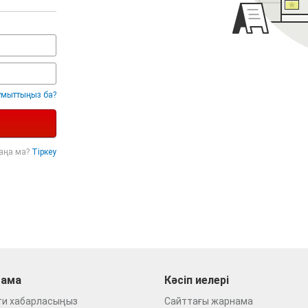
ұмыттыңыз ба?
жаңа ма?
Тіркеу
ама
Кәсіп иелері
ти хабарласыңыз
Сайттағы жарнама