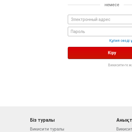
немесе
Құпия сөзді 
Кіру
Викисити-ге 
Біз туралы
Анықт
Викисити туралы
Викиси