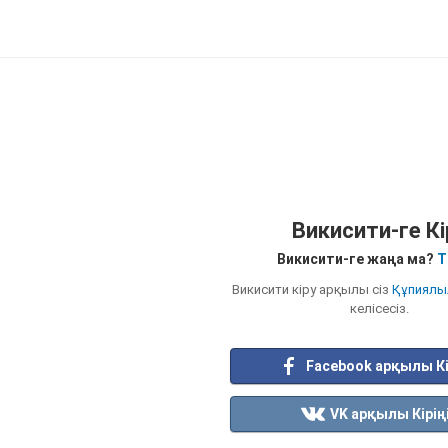
Викисити-ге Кі
Викисити-ге жаңа ма?
Т
Викисити кіру арқылы сіз
Құпиялы
келісесіз.
Facebook арқылы Кі
VK арқылы Кірің