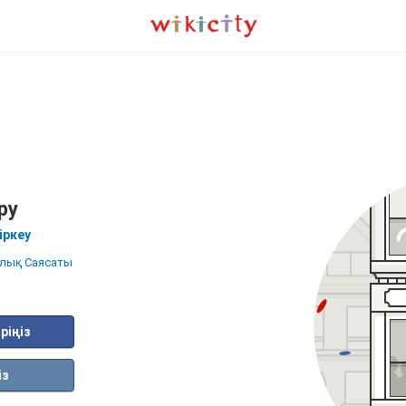
ру
іркеу
лық Саясаты
ріңіз
із