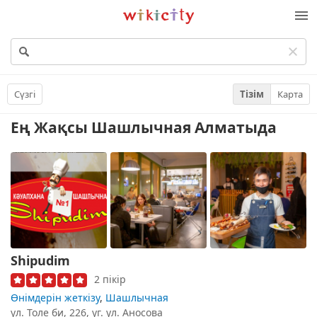
Викисити
М
Сүзгі
Тізім
Карта
Ең Жақсы Шашлычная
Алматыда
Shipudim
2 пікір
Өнімдерін жеткізу
,
Шашлычная
ул. Толе би, 226, уг. ул. Аносова