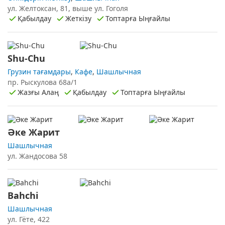
ул. Желтоксан, 81, выше ул. Гоголя
Қабылдау
Жеткізу
Топтарға Ыңғайлы
Shu-Chu
Грузин тағамдары
,
Кафе
,
Шашлычная
пр. Рыскулова 68а/1
Жазғы Алаң
Қабылдау
Топтарға Ыңғайлы
Әке Жарит
Шашлычная
ул. Жандосова 58
Bahchi
Шашлычная
ул. Гёте, 422