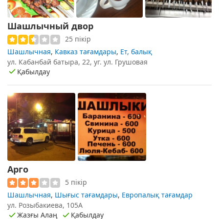
Шашлычный двор
25 пікір
Шашлычная
,
Кавказ тағамдары
,
Ет, балық
ул. Кабанбай батыра, 22, уг. ул. Грушовая
Қабылдау
Арго
5 пікір
Шашлычная
,
Шығыс тағамдары
,
Европалық тағамдар
ул. Розыбакиева, 105А
Жазғы Алаң
Қабылдау