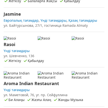
Жеткізу
Балаларға Жақсы
Қабылдау
Jasmine
Европалық тағамдар
,
Үнді тағамдары
,
Қазақ тағамдары
ул. Байтурсынова, 27/1, гостиница Ramada Almaty
Rasoi
Үнді тағамдары
ул. Шевченко, 136
Жеткізу
Қабылдау
Aroma Indian Restaurant
Үнді тағамдары
ул. Маметовой, 76, уг. пр. Сейфуллина
Би Алаңы
Жазғы Алаң
Жанды Музыка