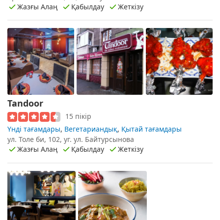
Жазғы Алаң
Қабылдау
Жеткізу
Tandoor
15 пікір
Үнді тағамдары
,
Вегетариандық
,
Қытай тағамдары
ул. Толе би, 102, уг. ул. Байтурсынова
Жазғы Алаң
Қабылдау
Жеткізу