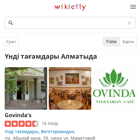
Викисити
М
Сүзгі
Тізім
Карта
Үнді тағамдары
Алматыда
Govinda's
16 пікір
Үнді тағамдары
,
Вегетариандық
пр. Абылай хана, 39, ниже ул. Маметовой