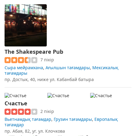
The Shakespeare Pub
7 пікір
Сыра мейрамхана
,
Ағылшын тағамдары
,
Мексикалық
тағамдары
пр. Достык, 40, ниже ул. Кабанбай батыра
Счастье
2 пікір
Вьетнамдық тағамдар
,
Грузин тағамдары
,
Европалық
тағамдар
пр. Абая, 82, уг. ул. Клочкова