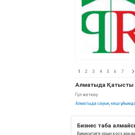
1
2
3
4
5
6
7
Алматыда Қатысты 
Гүл жеткізу
Алматыда сауық кеші ұйымда
Бизнес таба алмайс
Викиситиге орын қосу әрқаш