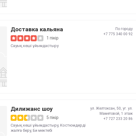
Доставка кальяна
По городу
+7 775 340 00 92
1 пікір
Сауық кеші ұйымдастыру
Дилижанс шоу
ул. Желтоксан, 50, уг. ул.
Маметовой, 1 этаж
5 пікір
+7 727 233 20 86
Сауық кеші ұйымдастыру
,
Костюмдерді
жалға беру
,
Би мектебі