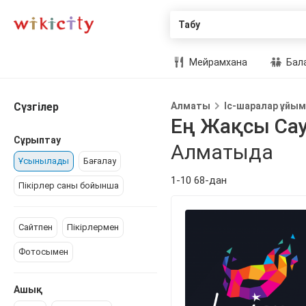
Табу
Мейрамхана
Бал
Сүзгілер
Алматы
Іс-шаралар ұйы
Ең Жақсы Са
Сұрыптау
Алматыда
Ұсынылады
Бағалау
1-10 68-дан
Пікірлер саны бойынша
Сайтпен
Пікірлермен
Фотосымен
Ашық