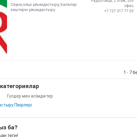
Радостовца, 2 этаж, 209
Сауық кеші ұйымдастыру
,
Балалар
офис;
кештерін ұйымдастыру
+7 727 317 77 03
1 - 7 б
категориялар
Гүлдер мен өсімдіктер
стыру Пікірлері
ыз ба?
ан тегін!