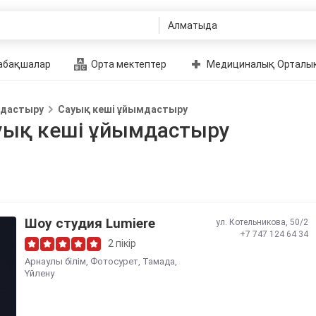
абақшалар
Орта мектептер
Медициналық Орталы
мдастыру
Сауық кеші ұйымдастыру
уық кеші ұйымдастыру
Шоу студия Lumiere
ул. Котельникова, 50/2
+7 747 124 64 34
2 пікір
Арнаулы білім
,
Фотосурет
,
Тамада
,
Үйлену