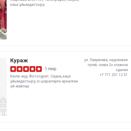
кеші ұйымдастыру
Кураж
ул. Лавренева, недоезжая
путей, слева 2х этажное
1 пікір
здание
+7 771 251 12 51
Көлік жуу
,
Фотосурет
,
Сауық кеші
ұйымдастыру
,
Іс-шараларға арналған
үй-жайлар