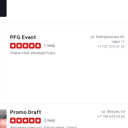
PFG Event
ул. Байтурсынова 68,
офис 11
1 пікір
+7 727 315 21 21
Сауық кеші ұйымдастыру
Promo Draft
ул. Физули, 64
+7 708 633 53 62
2 пікір
Жарнама агенттігі
,
Типография
,
Сауық