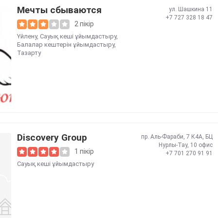
Мечты сбываются
ул. Шашкина 11
+7 727 328 18 47
2 пікір
Үйлену
,
Сауық кеші ұйымдастыру
,
Балалар кештерін ұйымдастыру
,
Тазарту
Discovery Group
пр. Аль-Фараби, 7 К4А, БЦ
Нурлы-Тау, 10 офис
1 пікір
+7 701 270 91 91
Сауық кеші ұйымдастыру