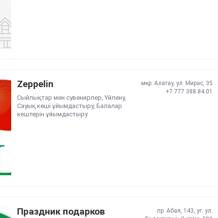
Zeppelin
мкр. Алатау, ул. Мирас, 35
+7 777 388 84 01
Сыйлықтар мен сувенирлер
,
Үйлену
,
Сауық кеші ұйымдастыру
,
Балалар
кештерін ұйымдастыру
Праздник подарков
пр. Абая, 143, уг. ул.