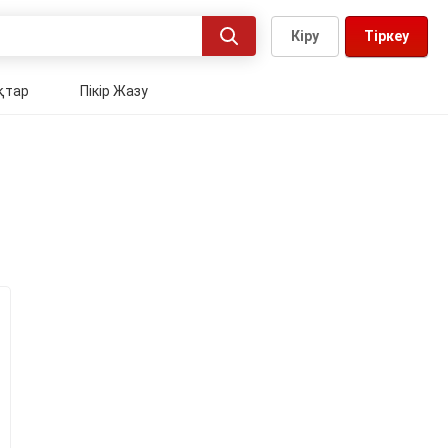
Кіру
Тіркеу
қтар
Пікір Жазу