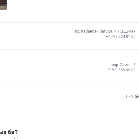
пр. Кабанбай батыра, 4, РЦ Думан
+7 717 224 01 05
мкр. Самал, 6
+7 700 555 99 69
1 - 2 б
і
ыз ба?