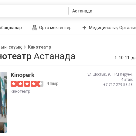
абақшалар
Орта мектептер
Медициналық Орталы
йын-сауық
Кинотеатр
нотеатр
Астанада
1-10 11-д
Kinopark
ул. Достык, 9, ТРЦ Керуен,
4 этаж
4 пікір
+7 717 279 53 58
Кинотеатр