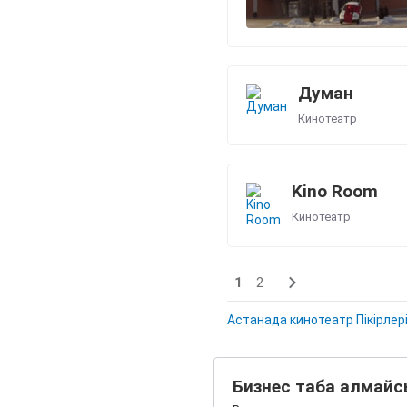
Думан
Кинотеатр
Kino Room
Кинотеатр
1
2
Астанада кинотеатр Пікірлер
Бизнес таба алмайс