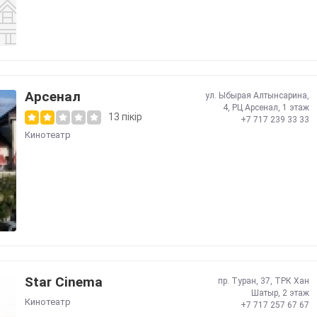
Арсенал
ул. Ыбырая Алтынсарина,
4, РЦ Арсенал, 1 этаж
13 пікір
+7 717 239 33 33
Кинотеатр
Star Cinema
пр. Туран, 37, ТРК Хан
Шатыр, 2 этаж
Кинотеатр
+7 717 257 67 67