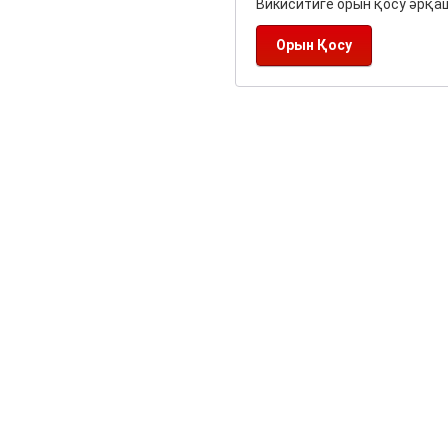
Викиситиге орын қосу әрқаш
Орын Қосу