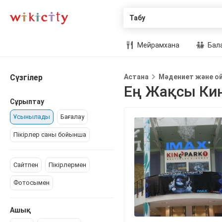
Табу
Мейрамхана
Бал
Сүзгілер
Астана
Мәдениет және о
Ең Жақсы Ки
Сұрыптау
Ұсынылады
Бағалау
Пікірлер саны бойынша
Сайтпен
Пікірлермен
Фотосымен
Ашық