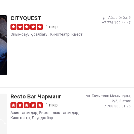
CITYQUEST
ул. Айша биби, 9
+7 776 100 44 47
1 пікір
Ойын-сауық саябағы
,
Кинотеатр
,
Квест
Resto Bar Чарминг
ул. Бауыржан Момышулы,
2/5, 3 этаж
1 пікір
+7 708 303 01 96
Азия тағамдар
,
Европалық тағамдар
,
Кинотеатр
,
Лаундж бар