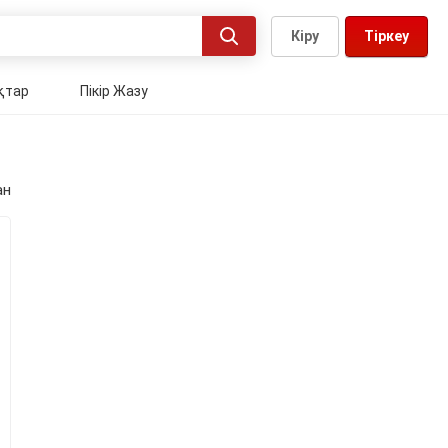
Кіру
Тіркеу
қтар
Пікір Жазу
ан